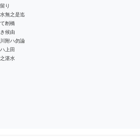
留り

水無之是迄

て刎橋

き候由

川附ハ勿論

ハ上田

之湛水
