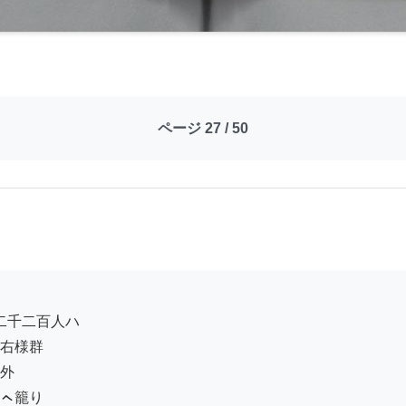
ページ 27 / 50
右様群

外

ㇸ籠り
