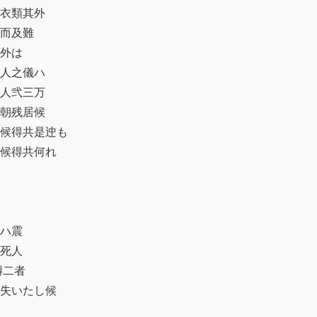
衣類其外

而及難

外は

人之儀ハ

人弐三万

朝残居候

候得共是迚も

候得共何れ

ハ震

死人

二者

失いたし候
