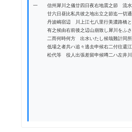
一　　信州犀川之儀廿四日夜右地震之節ゟ流水
　　　廿六日昼比私共彼之地出立之節迄一切通
　　　丹波嶋宿辺ゟ川上江七八里行美濃路橋と
　　　有之候由右前後之辺山崩致し犀川をふさ
　　　二而何時何方ゟ出水いたし候哉難計同所
　　　低場之者共ハ追々逃去申候右二付往還江
　　　松代等ゟ役人出張差留申候噂二ハ左井川