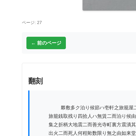
ページ: 27
← 前のページ
翻刻
          　　　夥敷多ク泊り候節ハ壱軒之旅籠屋二千二百人ハ

　　　旅籠銭取残り四拾人ハ無賃二而泊り候由
　　　集之折柄大地震二而善光寺町裏方震潰其
　　　出火二而死人何程歟数限り無之由如来堂