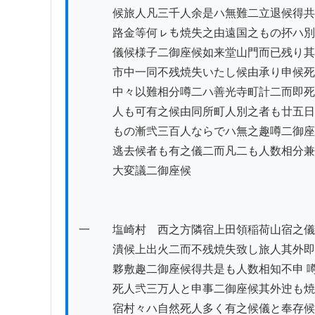
　　　候旅人凡三千人余是ハ無難二立退候得共
　　　路金等何ㇾも焼失之由遠国之もの抔ハ別
　　　儀候様子二御座候如来堂山門而已残り其
　　　市中一同不残焼失いたし候由承り申候死
　　　中々以難相分噂二ハ善光寺町計二而即死
　　　人も可有之候由同所町人別之者も廿五日
　　　もの漸弐三百人ならでハ無之趣噂二御座
　　　逃去候者も有之儀二而凡二も人数相分兼
　　　大変議二御座候

一　　塩崎村ゟ西之方隣宿上田領稲荷山宿之儀
　　　潰候上出火二而不残焼失致し旅人其外即
　　　夥敷趣二御座候得共是も人数相知不申 噂
　　　死人弐三万人と申事二御座候其外迚も焼
　　　宿村々ハ自然死人多く有之候儀と奉存候
