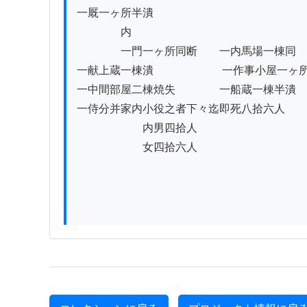
一厩一ヶ所半潰

　　　　内

　　　　一門一ヶ所同断　　一内馬場一棟同

一献上蔵一棟潰　　　　　　 一作事小屋一ヶ所
一中間部屋二棟焼失　　　　一船蔵一棟半潰

一侍分并家内小役之者下々迄即死八拾六人

　　　　　　内男四拾人

　　　　　　女四拾六人
