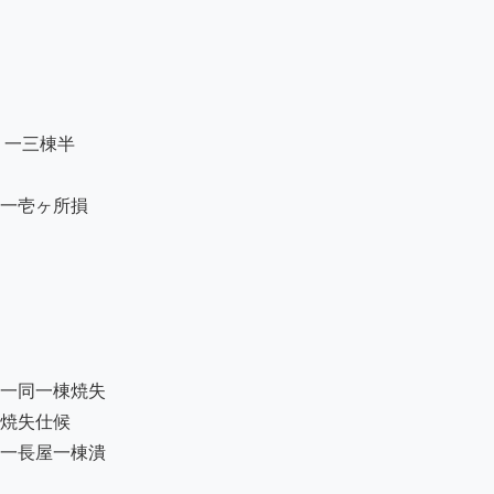
一三棟半

一壱ヶ所損

一同一棟焼失

焼失仕候

一長屋一棟潰
