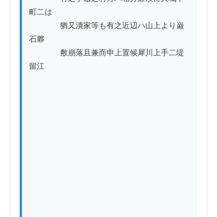
町二は

　　　　猶又潰家等も有之近辺ハ山上より巌
石夥

　　　　敷崩落且兼而申上置候犀川上手二堤
留江
