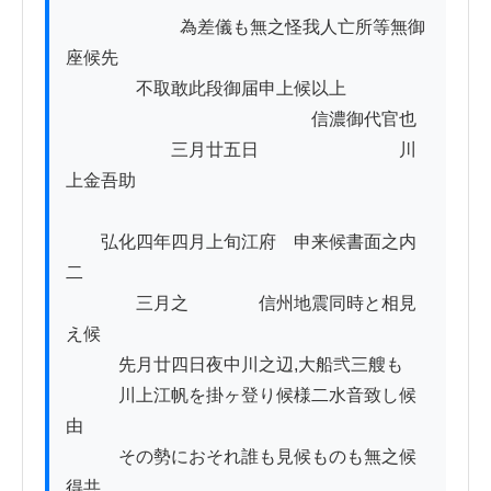
          　　　　為差儀も無之怪我人亡所等無御
座候先

　　　　不取敢此段御届申上候以上

　　　　　　　　　　　　　　信濃御代官也

　　　　　　三月廿五日　　　　　　　　川
上金吾助

　　弘化四年四月上旬江府ゟ申来候書面之内
二

　　　　三月之　　　　信州地震同時と相見
え候

　　　先月廿四日夜中川之辺,大船弐三艘も

　　　川上江帆を掛ヶ登り候様二水音致し候
由

　　　その勢におそれ誰も見候ものも無之候
得共
