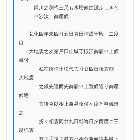
　　　両川之渕弐三尺も水増候由誠ふしきと

　　　申沙汰二御座候

　　弘化四年未四月五日真田信濃守殿ゟ二度
目

　　大地震之次第戸田山城守殿江御届申上候
書付

　　　　私在所信州松代去月廿四日夜亥刻ゟ
大地震

　　　　之儀先達而先御届申上置候通り御座
候処

　　　　其後今以相止兼昼夜何ヶ度と申儀無
之

　　　　折々相震同廿九日朝晦日夕両度ニ三
度強震

　　　　有之手遠之村方ハ相分兼候得共城下