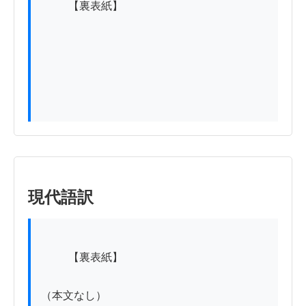
          【裏表紙】

現代語訳
          【裏表紙】

（本文なし）
