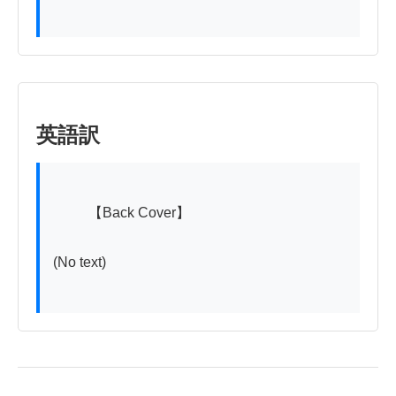
英語訳
          【Back Cover】

(No text)
