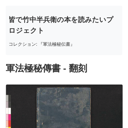
皆で竹中半兵衛の本を読みたいプ
ロジェクト
コレクション: 『軍法極秘伝書』
軍法極秘傳書 - 翻刻