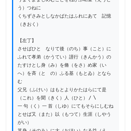
う）つねに

くちずさみとしなかばたはふれにあてゝ記憶
（きおく）

【左丁】

させばひとゝなりて後（のち）事（こと）に
ふれて孝弟（かうてい）謹行（きんかう）の

たすけとし身（み）を脩（をさ）め家（い
へ）を斉（とゝの）ふる基（もとゐ）となら
む

父兄（ふけい）はもとよりかたはらにて是
（これ）を聞（きく）人（ひと）〳〵

一 句（く）一 首（しゆ）にてもそらにしむね
とせば又（また）以（もつて）生涯（しやう
がい）

其身（そのみ）に大（おほい）なる益（え