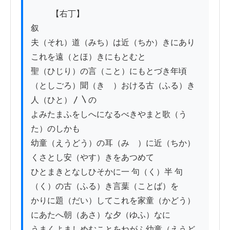
          【右丁】

叙

夫（それ）道（みち）は近（ちか）きにあり
これを遠（とほ）きにもとむと

聖（ひじり）の言（こと）にもとづき年頃
（としごろ）聞（きゝ）おける古（ふる）き
人（ひと）〳〵の

よみたまふをしへになるべきやまと歌（う
た）のしかも

幼童（えうどう）の耳（みゝ）に近（ちか）
くさとし安（やす）きをあつめて

ひとまきとなしひそかに一 句（く）半 句
（く）の古（ふる）き言葉（ことば）を

かりに題（だい）してこれを家童（かどう）
にあたへ朝（あさ）な夕（ゆふ）なに

うまくよましめむことをねがふ幼童（えうど