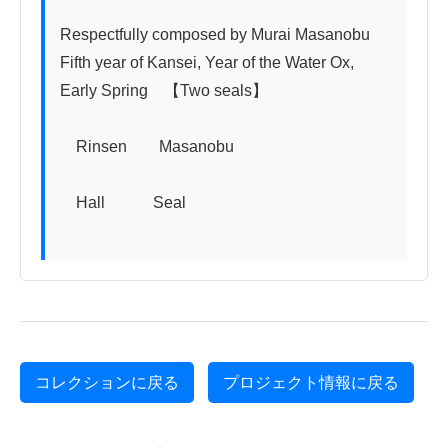
Respectfully composed by Murai Masanobu

Fifth year of Kansei, Year of the Water Ox, 
Early Spring　【Two seals】

　Rinsen　　Masanobu

　Hall　　　Seal

コレクションに戻る
プロジェクト情報に戻る