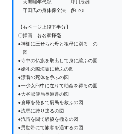
　大海嘯年代記　　　　坪川辰雄

　守田氏の身体保全法　多□の□

【右ページ上段下半分】　　

〇挿画　各名家揮毫

●神棚に圧せられ母と祖母に別るゝの

　図

●寺中の仏旗を取出して身に纒ふの図

●婚礼の際海嘯に遭ふの図

●漂着の死体を争ふの図

●一少女臼中に在りて助命を得るの図

●大谷郵便局長遭難の図

●倉庫を発きて窮民を救ふの図

●流馬に跨り逃るの図

●汽笛を聞て騒擾を極るの図

●男世帯にて旅客を遇するの図
