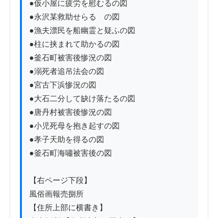
●仮小屋に疲労を慰むるの図

●永沢某救助せらるゝの図

●漁夫漂民を船幽霊と疑ふの図

●柱に挟まれて助かるの図

●釜石町被害後惨況の図

●溺死者追吊法会の図

●宮古下浜惨況の図

●大石二分して缺け落たるの図

●唐丹村被害後惨況の図

●小児死母を抱き起すの図

●孝子天助を得るの図

●釜石町海嘯被害後の図

【右ページ下段】

風俗画報売捌所

【住所上部に横書き】
