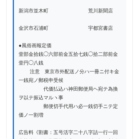
新潟市並木町　　　　　　　　荒川新聞店

金沢市石浦町　　　　　　　　宇都宮書店

●風俗画報定価 

壹部金拾銭◯六部前金五拾七銭◯拾二部前金
壹円◯八銭 

　　 注意　東京市外配送ノ分ハ一冊ニ付キ金
一銭宛ノ郵税申受候

　　　　　代価払込ハ神田郵便局ヘ宛テ為換
ヲ以テ振込マルヽ事

　　　　　郵便切手代用ハ必一銭切手ニテ定
価ノ一割増

広告料《割書：五号活字二十八字詰一行一回