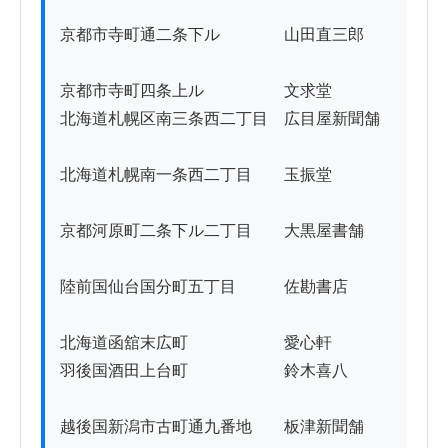
京都市寺町通二条下ル　　　　山田直三郎

京都市寺町四条上ル　　　　　文求堂

北海道札幌区南三条西二丁目　広目屋新聞舗

北海道札幌南一条西二丁目　　玉振堂

京都河原町二条下ル二丁目　　大黒屋書舗

陸前国仙台国分町五丁目　　　佐勘書店

北海道函舘末広町　　　　　　愛心軒

羽後国酒田上台町　　　　　　鈴木喜八

越後国新潟市古町通九番地　　板津新聞舗
