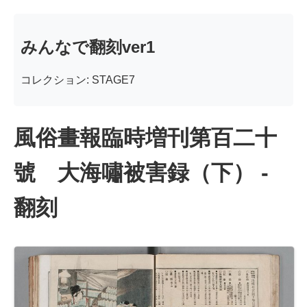
みんなで翻刻ver1
コレクション: STAGE7
風俗畫報臨時増刊第百二十
號 大海嘯被害録（下） -
翻刻