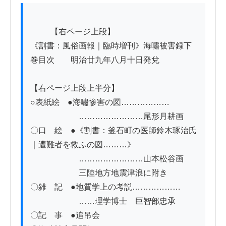
          【右ページ上段】

《割書：風俗画報｜臨時増刊》海嘯被害録下
巻目次　　明治廿九年八月十日発兌

【右ページ上段上半分】

○表紙絵　●海嘯惨害の図………………

　　　　　　……………………尾形月耕画

〇口　絵　●《割書：釜石町の医師鈴木琢治氏
｜遭難者を救ふの図………》

　　　　　　……………………山本松谷画

　　　　　　三陸地方地震津浪に附き

〇雑　記　●地質学上の考説………………

　　　　　　……理学博士　巨智部忠承

〇記　事　●追吊会
