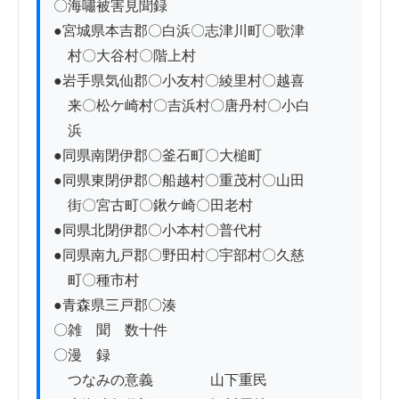
〇海嘯被害見聞録

●宮城県本吉郡〇白浜〇志津川町〇歌津

　村〇大谷村〇階上村

●岩手県気仙郡〇小友村〇綾里村〇越喜

　来〇松ケ崎村〇吉浜村〇唐丹村〇小白

　浜

●同県南閉伊郡〇釜石町〇大槌町

●同県東閉伊郡〇船越村〇重茂村〇山田

　街〇宮古町〇鍬ケ崎〇田老村

●同県北閉伊郡〇小本村〇普代村

●同県南九戸郡〇野田村〇宇部村〇久慈

　町〇種市村

●青森県三戸郡〇湊

〇雑　聞　数十件

〇漫　録

　つなみの意義　　　　山下重民
