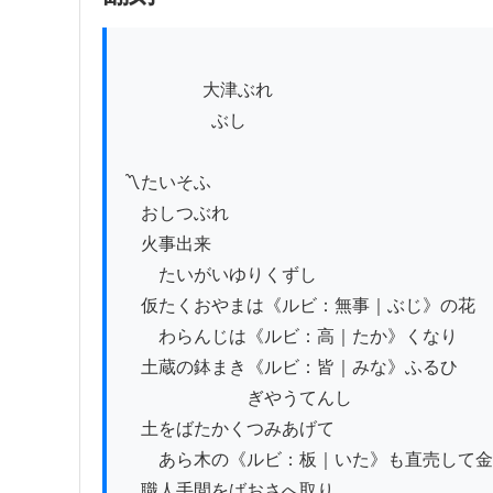
          　　大津ぶれ

　　　　　ぶし

〽たいそふ

　おしつぶれ

　火事出来

　　たいがいゆりくずし

　仮たくおやまは《ルビ：無事｜ぶじ》の花

　　わらんじは《ルビ：高｜たか》くなり

　土蔵の鉢まき《ルビ：皆｜みな》ふるひ

　　　　　　　ぎやうてんし

　土をばたかくつみあげて

　　あら木の《ルビ：板｜いた》も直売して金
　職人手間をばおさへ取り
