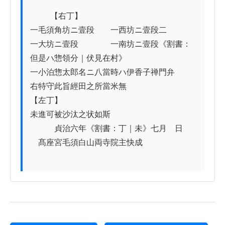
          【右丁】

一毛須角坊ニ壹段　　一西坊ニ壹段二

一大坊ニ壹段　　　　一南坊ニ壹段《割書：
但是ハ惣領分｜伏見在村》

一小泊惣太郎名ニ八當時ハ伊香子禅門弁

右特守此旨經田之所當米無

【左丁】

未進可被沙汰之状如斯

　　　貞治六年《割書：丁｜未》七月　日

　髙座宮毛須白山両寺院主快成
