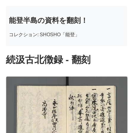
能登半島の資料を翻刻！
コレクション: SHOSHO「能登」
続汲古北徴録 - 翻刻