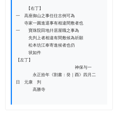
          【右丁】

一　高座御山之事任往古例可為

　　寺家一圓進退事有相違間敷者也

一　　寶珠院田地幷居屋職之事為

　　　先判上者相違有間敷候為祈願

　　　松本坊江奉寄進候者也仍

　　　状如件

【左丁】

　　　　　　　　　　　　　　神保与一

　　　　永正拾年《割書：癸｜酉》四月二
日　元康　判

　　　　高勝寺
