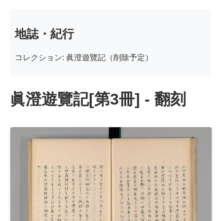
地誌・紀行
コレクション: 眞澄遊覽記（削除予定）
眞澄遊覽記[第3冊] - 翻刻