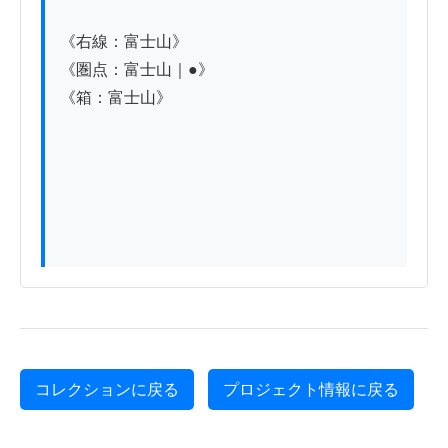
《右線：富士山》

《圏点：富士山｜●》

《箱：富士山》

コレクションに戻る
プロジェクト情報に戻る