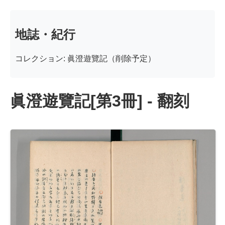
地誌・紀行
コレクション: 眞澄遊覽記（削除予定）
眞澄遊覽記[第3冊] - 翻刻