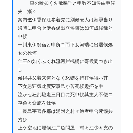
          車の輪如く火飛幾千と申数不知候由申候
夫ゟ漸々

案内乞伊香保江参着先に別候壱人は漸尋当り

帰時に申合セ伊香保出立候跡は如何成候哉と
申候

一川東伊勢宿と申所ニ而下女河端に出居候処
女の死骸

仁王の如くふくれ流河岸桟橋に寄候間つき出
し

候得共又着来何となく怒礫を持打候得ハ其

下女忽狂気此度変事己か苦死候趣抔を申

泣かセ狂乱馳走三日目に死申候其主人不便ニ

存色々斎施を仕候

一長島宇喜多郡は浦附之村々漁者申合死骸共
拾ひ

上ケ空地に埋候江戸魚問屋ゟ村々江少々充の
