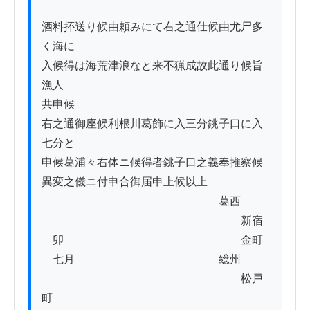
酒料抔送り候由頼みにて右之通仕候由尤尸多
く海に

入候得は海荒津浪なと来不猟成故此通り候旨
漁人

共申候

右之通御座候利根川葛飾に入三分銚子口に入
七分と

申候葛浦々右体ニ候得者銚子口之義奉推察候

異変之儀ニ付申合御届申上候以上

　　　　　　　　　　　　　　　　葛西

　　　　　　　　　　　　　　　　　　新宿

　卯　　　　　　　　　　　　　　　　金町

　七月　　　　　　　　　　　　　総州

　　　　　　　　　　　　　　　　　　松戸
町
