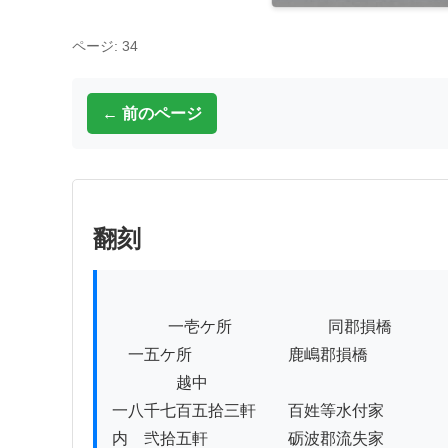
ページ: 34
← 前のページ
翻刻
          　一壱ケ所　　　　　　同郡損橋

　一五ケ所　　　　　　鹿嶋郡損橋

　　　　越中

一八千七百五拾三軒　　百姓等水付家　

内　弐拾五軒　　　　　砺波郡流失家　　　　
