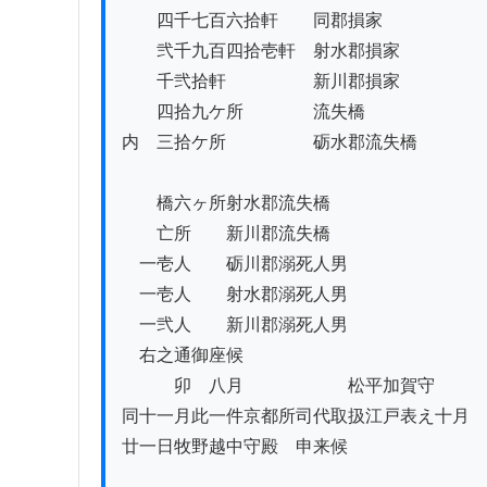
　　四千七百六拾軒　　同郡損家　

　　弐千九百四拾壱軒　射水郡損家　

　　千弐拾軒　　　　　新川郡損家　

　　四拾九ケ所　　　　流失橋　　　　　　　
内　三拾ケ所　　　　　砺水郡流失橋

　　橋六ヶ所射水郡流失橋

　　亡所　　新川郡流失橋　　　　　　　　　
　一壱人　　砺川郡溺死人男

　一壱人　　射水郡溺死人男

　一弐人　　新川郡溺死人男　　　　　　　　
　右之通御座候

　　　卯　八月　　　　　　松平加賀守

同十一月此一件京都所司代取扱江戸表え十月

廿一日牧野越中守殿ゟ申来候
