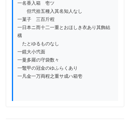
一名香入箱　壱ツ

　　但弐拾五種入其名知人なし

一菓子　三百斤程

一日本ニ而十二一重とおほしき衣あり其飾結
構

　たとゆるものなし

一鏡大小弐面

一曼多羅の守袋数々

一鼈甲の冠金のゆふらくあり

一凡金一万両程之重サ成ハ箱壱
