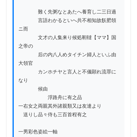
　　　　難く先粥なとあたへ養育し二三日過

　　　　言語わかるといへ共不相知故飫肥領
ニ而

　　　　文才の人集来り候処靼韃【ママ】国
之帝の

　　　　后の内八人めタイチン婦人といふ由
大領官

　　　　カンホチヤと言人と不儀顕れ流罪に
なり

　　　　候由

　　　　　　浮路舟に有之品

一右女之両親其外諸親類又は友達より

　送りし品々侍も三百首程有之

一男彩色姿絵一軸
