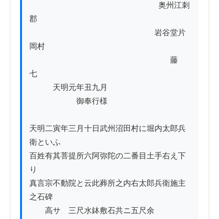
          　　　　　　　　　　　　　　奥州江刺
郡

　　　　　　　　　　　　　　　　岩谷堂片
岡村

　　　　　　　　　　　　　　　　　　藤
七　　

　　　天明元年丑九月

　　　　　　御奉行様

天明二寅年三月十日武州沼田村に堀内太郎兵
衛といふ

百姓有其菩提所六阿弥陀の二番目土手右え下
り

真言宗不動院と云此葬所之内右太郎兵衛施主

之石碑

　　高サ　三尺水鉢敷石共ニ五尺余
