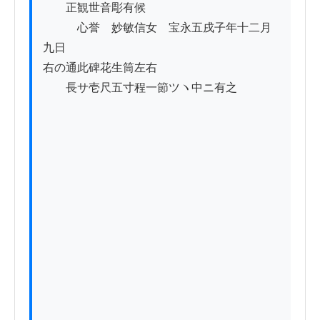
　　正観世音彫有候　　　　

　　　心誉　妙敏信女　宝永五戌子年十二月
九日

右の通此碑花生筒左右

　　長サ壱尺五寸程一節ツヽ中ニ有之
