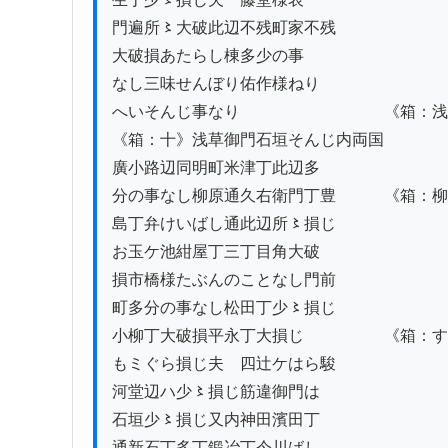
門遍所〻大破此辺不残町家不残

大破損あたらし棟多少の事

なし三味せんぼり佑作様ねり

へいそんじ事なり　　　　　　　　　《箱：浅
《箱：十》浅草御門石垣そんじ内両国

廣小路辺同明町米津丁此辺多

分の事なし柳原通久右衛門丁豊　　　《箱：柳
島丁弁けいばし通此辺所〻損じ

お玉ケ池紺屋丁三丁目角大破

損市橋様たぶんのことなし門前

町多分の事なし松田丁少〻損じ

小柳丁大破損平永丁大損じ　　　　　《箱：す
もミぐら損じ夫ゟ四辻ケはら駿

河堂辺ハ少〻損じ筋違御門は

石垣少〻損じ又内神田濱田丁

通新石丁多丁鍛冶丁今川ばし
