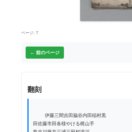
ページ: 7
← 前のページ
翻刻
          伊藤三間吉田脇谷内田稲村黒

田佐藤市田各様やける梶山手

島吉川藤井三浦三田村湯川
