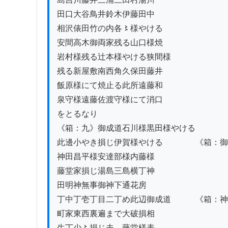
田口大谷鳥井鈴木伊藤田中

相沢俵田竹の内各〻様やける

安間高木御両家残る山口様焼

岩村様残る辻本様やける狭間様

残る新屋敷南西角久保田藤井

飯原様にて焼止る此所遠藤和

泉守様遠藤佐渡守様にて消口

をとるなり

《箱：九》御成道石川様黒田様やける

此邊小やき損じ伊賀様やける　　　　《箱：御
神田昌平様安達部様内藤様

藤堂家損じ湯島三島横丁神

田明神無事御神下通花房

丁中丁壱丁目二丁め此辺御成道　　　《箱：神
町家東西裏遍まで大破損相

生丁少〻損じ夫ゟ藤堂様表
