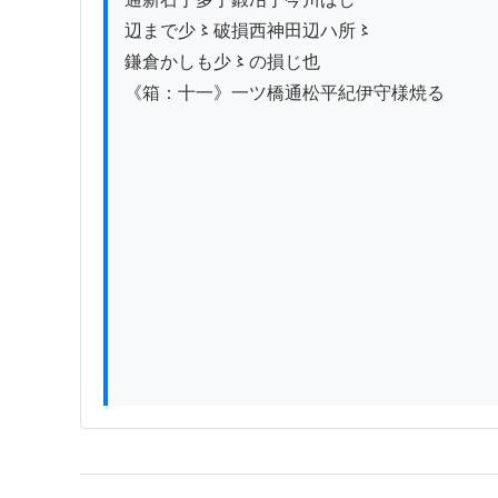
辺まで少〻破損西神田辺ハ所〻

鎌倉かしも少〻の損じ也

《箱：十一》一ツ橋通松平紀伊守様焼る
