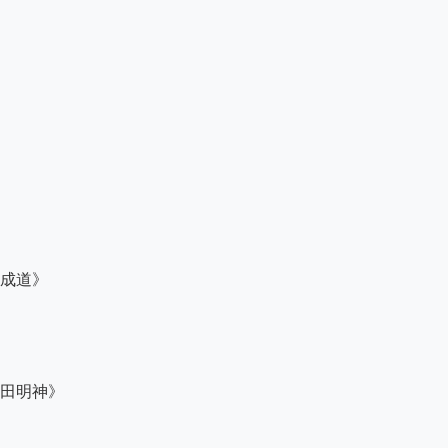
成道》

田明神》
