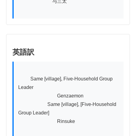
　　　　　　　与三太

英語訳
          Same [village], Five-Household Group 
Leader

　　　　　　　　Genzaemon

　　　　　　Same [village], [Five-Household 
Group Leader]

　　　　　　　　Rinsuke
