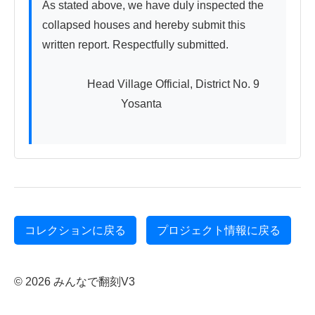
As stated above, we have duly inspected the 
collapsed houses and hereby submit this 
written report. Respectfully submitted.

　　　　Head Village Official, District No. 9

　　　　　　　Yosanta

コレクションに戻る
プロジェクト情報に戻る
© 2026 みんなで翻刻V3