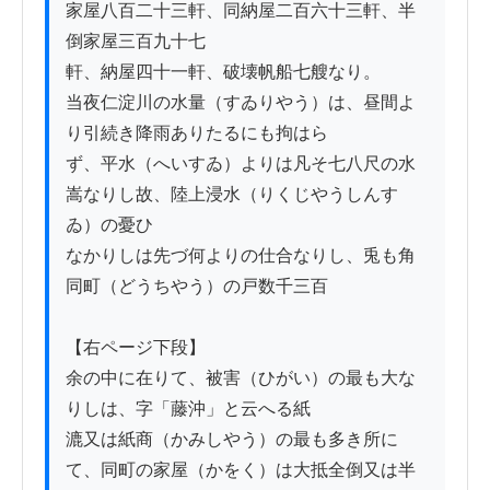
家屋八百二十三軒、同納屋二百六十三軒、半
倒家屋三百九十七

軒、納屋四十一軒、破壊帆船七艘なり。

当夜仁淀川の水量（すゐりやう）は、昼間よ
り引続き降雨ありたるにも拘はら

ず、平水（へいすゐ）よりは凡そ七八尺の水
嵩なりし故、陸上浸水（りくじやうしんす
ゐ）の憂ひ

なかりしは先づ何よりの仕合なりし、兎も角 
同町（どうちやう）の戸数千三百

【右ページ下段】

余の中に在りて、被害（ひがい）の最も大な
りしは、字「藤沖」と云へる紙

漉又は紙商（かみしやう）の最も多き所に
て、同町の家屋（かをく）は大抵全倒又は半