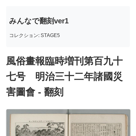
みんなで翻刻ver1
コレクション: STAGE5
風俗畫報臨時増刊第百九十
七号 明治三十二年諸國災
害圖會 - 翻刻