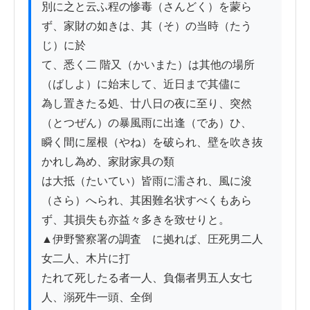
別に之と云ふ程の惨毒（さんどく）を蒙ら
ず、家財の如きは、其（そ）の当時（たう
じ）に於

て、悉く二 階又（かいまた）は其他の場所
（ばしよ）に始末して、近日まで其儘に

為し置きたる処、廿八日の夜に至り、突然
（とつぜん）の暴風雨に出逢（であ）ひ、

瞬く間に屋根（やね）を破られ、壁を吹き抜
かれし為め、家財家具の類

は大抵（たいてい）皆雨に濡され、風に浚
（さら）へられ、其困難名状すべくもあら

ず、其損失も亦益々多きを致せりと。

▲伊野警察署の調査　に拠れば、圧死男二人
女二人、木片に打

たれて死したる者一人、負傷者男五人女七
人、溺死牛一頭、全倒
