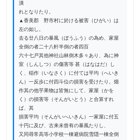
潰

れとなりたり。

▲香美郡　野市村に於ける被害（ひがい）は
左の如し。

去る廿八日の暴風（ぼうふう）の為め、家屋
全倒の者二十八軒半倒の者四百

六十七戸其他神社山林倒木多々あり、為に神
室（しんしつ）の傷害等 甚（はなはだ）し

く、稲作（いなさく）に付ては平均（へいき
ん）一反歩に付四斗位の損害を受けたり。畑

作其の他芋果物は皆無にして、家屋（かを
く）の損害等（そんがいとう）と合算すれ
ば、其

損害平均（そんがいへいきん）一家屋に付五
十円に及び、古来未曾有の暴風たりし、

又同尋常高等小学校一棟避病院雪隠一棟全倒