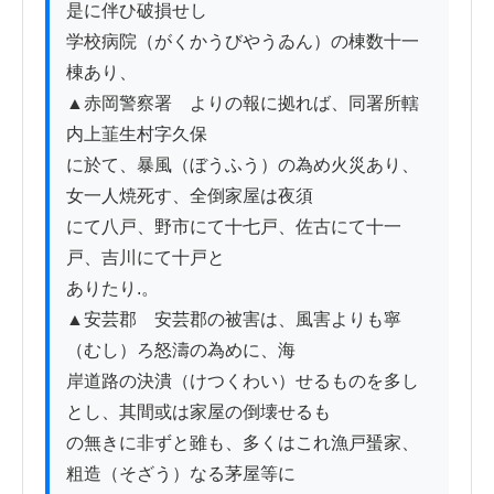
是に伴ひ破損せし

学校病院（がくかうびやうゐん）の棟数十一
棟あり、

▲赤岡警察署　よりの報に拠れば、同署所轄
内上韮生村字久保

に於て、暴風（ぼうふう）の為め火災あり、
女一人焼死す、全倒家屋は夜須

にて八戸、野市にて十七戸、佐古にて十一
戸、吉川にて十戸と

ありたり.。

▲安芸郡　安芸郡の被害は、風害よりも寧
（むし）ろ怒濤の為めに、海

岸道路の決潰（けつくわい）せるものを多し
とし、其間或は家屋の倒壊せるも

の無きに非ずと雖も、多くはこれ漁戸蜑家、
粗造（そざう）なる茅屋等に
