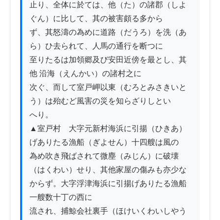
止り、全体に於ては、他（た）の諸郡（しよ
ぐん）に比して、其の被害頗る多から

ず、其怒濤の為めに道路（だうろ）を洗（あ
ら）ひ去られて、人馬の通行を断つに

至りたるは加領郷及び安田近傍を最とし、其
他 沿海（えんかい）の諸村之に

次ぐ、而して室戸岬以東（むろとみさきいと
う）は殆むど風害の災を知らざりしとい

へり。

▲室戸村　大字元新村海浜に引揚（ひきあ）
げありたる漁船（ぎよせん）十四艘は風の

為め吹き飛ばされて微塵（みじん）に破壊
（はくわい）せり、其他家屋の傷みも亦少な

からず。大字浮津海浜に引揚げありたる漁船
一艘数十丁の西に

流され、捕鯨会社裏手（ほけいくわいしやう