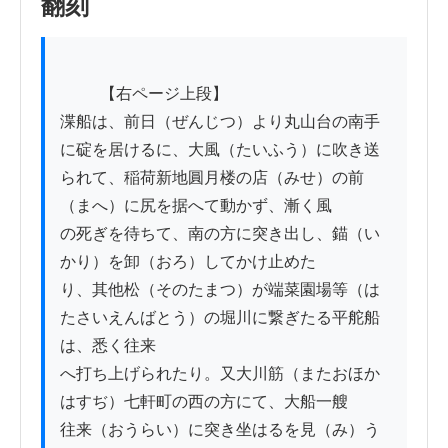
翻刻
          【右ページ上段】

渫船は、前日（ぜんじつ）より丸山台の南手
に碇を居けるに、大風（たいふう）に吹き送

られて、稲荷新地圓月楼の店（みせ）の前
（まへ）に尻を据へて動かず、漸く風

の死ぎを待ちて、南の方に突き出し、錨（い
かり）を卸（おろ）してかけ止めた

り、其他松（そのたまつ）が端菜園場等（は
たさいえんばとう）の堀川に繋ぎたる平舵船
は、悉く往来

へ打ち上げられたり。又大川筋（またおほか
はすぢ）七軒町の西の方にて、大船一艘

往来（おうらい）に突き坐はるを見（み）う