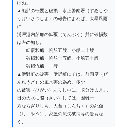
けぬ。

▲船舶の転覆と破損　水上警察署（すゐじや
うけいさつしよ）の報告によれば、大暴風雨
に

浦戸港内船舶の転覆（てんぷく）幷に破損数
は左の如し。

　　転覆和船　帆船五艘、小船二十艘

　　破損和船　帆船十五艘、小船五十艘

　　破損汽船　一艘

▲伊野町の被害　伊野町にては、前両度（ぜ
んれうど）の風水害の為め、多少

の被害（ひがい）ありし中に、取分け去月九
日の大水に際（さい）しては、困難一

方ならざりしも、人畜（じんちく）の死傷
（しゝやう）、家屋の流失破損等の憂もな
く、
