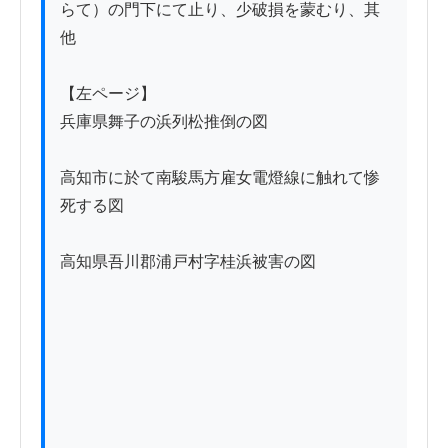
らて）の門下にて止り、少破損を蒙むり、其
他

【左ページ】

兵庫県舞子の浜列松推倒の図

高知市に於て南駿馬方雇女電燈線に触れて惨
死する図

高知県吾川郡浦戸村字桂浜被害の図
