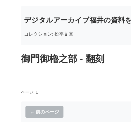
デジタルアーカイブ福井の資料
コレクション: 松平文庫
御門御櫓之部 - 翻刻
ページ: 1
← 前のページ