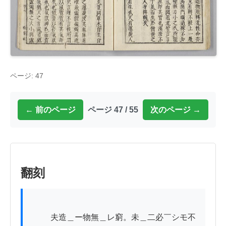
ページ: 47
← 前のページ
ページ 47 / 55
次のページ →
翻刻
          夫造＿ー物無＿レ窮。未＿二必￣シモ不