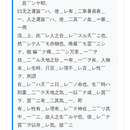
　息￣ンヤ耶。

曰天之運旋￣ハ。使＿レ有＿二寒暑昼夜＿
一。人之運旋￣ハ。使＿二其￣ノ血＿ー脈＿
一周

流＿上。此￣レ人之合＿レ￣スル天￣ニ也。
然￣シテ人￣モ亦物也。唯最￣モ霊￣ニシ
テ。能 徧￣ク燭＿二￣シ万里＿一￣ヲ

括＿二￣ル天地之玅＿ー有＿一￣ヲ矣。人物
未＿レ生時。只言＿レ理不＿レ言＿レ性￣
ヲ。所謂

在＿レ￣ハ天￣ニ日＿レ￣ノ命也。生￣時ハ
則稟＿二￣テ天地之気＿一以￣テ成＿レ質￣
ヲ。質￣ニ有＿二其気＿一。即

有＿レ性有＿レ理有＿レ￣テ神在＿二￣リ其
中＿一￣ニ。故人之生￣ルヤ也。借＿レ￣テ
質￣ヲ以存＿レ気。故￣ニ
