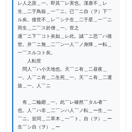
レ人之誑＿一。即其￣レ実也。漢唐不＿レ

生＿二于鳥嶽＿一￣ニ。已￣ニ自（ヲ）下￣
ル矣。後世不＿レ￣シテ生＿二于星＿一￣ニ
而生＿二￣ス於僧＿一。世之

逓￣ニ下￣コト矣如＿レ此。誠￣ニ恐￣ハ後
世。并￣ニ無＿二￣ン一人￣ノ身降＿ー転＿
一￣スルコト矣。

　　人転世

　問人￣ハ小天地也。天￣ニ有＿二昼夜＿
一。人￣ニ有＿二生死＿一。天￣ニ有＿二運
旋＿一。人￣ニ

　有＿二輪廻＿一。此￣レ確然￣タル者￣
也。人￣ハ非＿二￣ンハ人￣ノ転＿ー生＿一
￣ニ。豈同＿二草木＿一￣ト。自（ヲ）＿ー
生￣シ自（ヲ）＿ー
