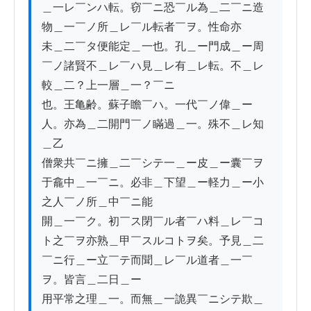
＿一レ￣ンハ転。窃￣ニ恐￣ル為＿二￣ニ造
物＿一￣ノ所＿レ￣ル転者￣ヲ。性命亦

未＿二￣タ便能定＿一也。孔＿ー門成＿ー周
￣ノ諸賢不＿レ￣ハ見＿レ有＿レ転。不＿レ
較＿二？上一層＿一？￣ニ

也。王亀齢。蘇子瞻￣ハ。一代￣ノ偉＿ー
人。亦為＿二開門￣ノ瞞過＿一。殊不＿レ知
＿乙

僧衆共￣ニ擁＿二￣シテ一＿ー皮＿ー囊￣ヲ
于龕中＿一￣ニ。必非＿下望＿ー軽力＿ー小
之人￣ノ所＿中￣ニ能

開＿一￣ク。初￣ス閉￣ル者￣ハ料＿レ￣コ
ト之￣ヲ亦熟＿甲￣スルコトヲ矣。予見＿二
￣ニ行＿ー立￣テ而聞＿レ￣ル道者＿一￣
ヲ。皆言＿二日＿ー

用平常之理＿一。而無＿一詭異￣ニシテ欺＿