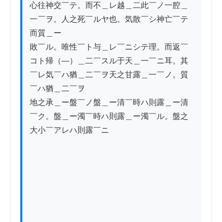
心往神交￣テ。而不＿レ越＿二此￣ノ一腔＿
一￣ヲ。人之死￣ルヤ也。気散￣シ神亡￣テ
而質＿ー

敗￣ル。唯性￣ト与＿レ￣ニシテ理。而返￣
コト帰（―）＿二￣スル于天＿一￣ニ耳。其
￣レ気￣ハ猶＿二￣ヲ天之甘露＿一￣ノ。質
￣ハ猶＿二￣ヲ

地之承＿ー盤￣ノ盤＿ー清￣時ハ則露＿ー清
￣ク。盤＿ー濁￣時ハ則露＿ー濁￣ル。盤之
大小￣アレハ則露￣ニ
