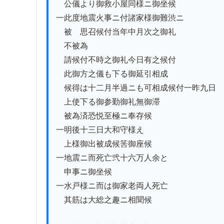
　公儀より御救小屋同様ニ御坐候

一此度地震火事ニ付諸家様御難渋ニ

　被　思召候付当年中月次之御礼

　不被為

　請候付不時之御礼今日有之候付

　此御方之儀も下る御延引相成

　候得は十二月半過ニも可相成候付一昨九日

　上使下る御参勤御礼無御滞

　被為済恐悦至極ニ奉存候

一明後十三日大和守様え

　上様御出被成候筈御座候

一地震ニ而死亡弐十六万人余と

　申事ニ御坐候

一水戸様ニ而は御家老両人死亡

　其筋は大総之趣ニ相聞候
