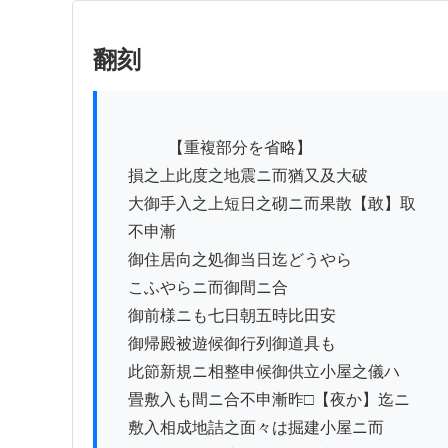
翻刻
          　【重複部分を省略】

　損之上此度之地震ニ而猶又及大破

　大御手入之上短日之砌ニ而果散【敢】取

　不申漸

　御住居向之処御当日迄どうやら

　こふやらニ而御間ニ合

　御前様ニも七日朝五時比田安ゟ

　御帰殿被遊候御行列御道具も

　此節新規ニ相整申候御供立小屋之儀ハ

　畳敷入も間ニ合不申漸昨□【夜か】迄ニ

　敷入相成地詰之面々は掘建小屋ニ而
