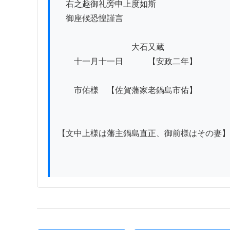
　右之趣御礼旁申上度如斯

　御座候恐惶謹言

　　　　　　　　　大石又蔵

　　十一月十一日　　　【安政二年】

　　市佑様　【佐賀藩家老鍋島市佑】

【文中上様は藩主鍋島直正、御前様はその妻】
