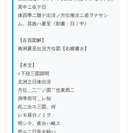
其中ニ在テ日

体四季ニ随テ出没ノ方位漸次ニ差ヲナサシ
ム。其故ハ夏至《割書：日｜中》

【左頁図解】

南洌夏至出没方位図【右横書き】

【本文】

○下段三図因明

北洌之日体出没

方位＿二￣ノ図￣也東西二

洌準而可＿レ知

此ニ出ス三図。何

レモ昼分ノミヲ

明シテ。夜分ハ略ス

然ルニ日長キ時ハ
