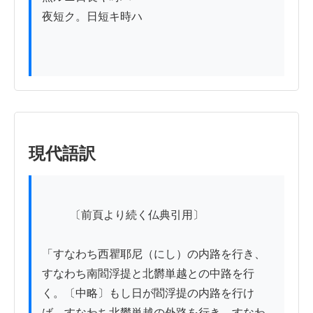
夜短ク。日短キ時ハ

現代語訳
          〔前頁より続く仏典引用〕

「すなわち西瞿耶尼（にし）の内路を行き、
すなわち南閻浮提と北欝単越との中路を行
く。〔中略〕もし日が閻浮提の内路を行け
ば、すなわち北欝単越の外路を行き、すなわ