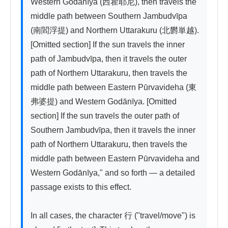
Western Godānīya (西瞿耶尼), then travels the 
middle path between Southern Jambudvīpa 
(南閻浮提) and Northern Uttarakuru (北欝単越). 
[Omitted section] If the sun travels the inner 
path of Jambudvīpa, then it travels the outer 
path of Northern Uttarakuru, then travels the 
middle path between Eastern Pūrvavideha (東
弗婆提) and Western Godānīya. [Omitted 
section] If the sun travels the outer path of 
Southern Jambudvīpa, then it travels the inner 
path of Northern Uttarakuru, then travels the 
middle path between Eastern Pūrvavideha and 
Western Godānīya," and so forth — a detailed 
passage exists to this effect.

In all cases, the character 行 ("travel/move") is 