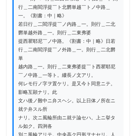
行＿二南閻浮提￣ト北欝単越￣トノ中路＿
一。《割書：中｜略》

若日行＿二閻浮提￣ノ内路＿一。則行＿二北
欝単越外路＿一。則行＿二東弗婆

提西瞿耶尼￣ノ中路。《割書：中｜略》日若
行＿二南閻浮提￣ノ外路＿一。則行＿二北欝
単

越内路＿一。則行＿二東弗婆提￣ト西瞿耶尼
￣ノ中路＿一等ト。縷長ノ文アリ。

何レモ行ノ字ヲ置ケリ。是又今ト同意ニテ。
影略互顕ナリ。此

文ハ後ノ難中ニ弁スヘシ。以上日体ノ所在ニ
就テ弁スル所

ナリ。次ニ風輪所由ニ就テ論セハ。上ニ挙タ
ル如ク。四洌各

別ニ風輪アリテ。中央高ク円形ヲナセリ。人