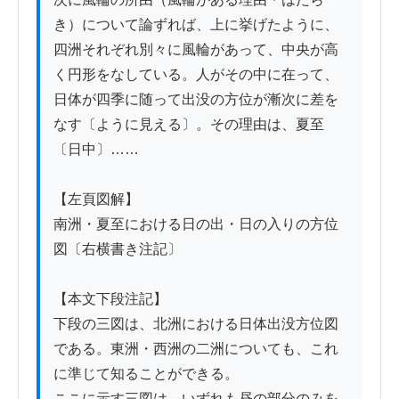
き）について論ずれば、上に挙げたように、
四洲それぞれ別々に風輪があって、中央が高
く円形をなしている。人がその中に在って、
日体が四季に随って出没の方位が漸次に差を
なす〔ように見える〕。その理由は、夏至
〔日中〕……

【左頁図解】

南洲・夏至における日の出・日の入りの方位
図〔右横書き注記〕

【本文下段注記】

下段の三図は、北洲における日体出没方位図
である。東洲・西洲の二洲についても、これ
に準じて知ることができる。

ここに示す三図は、いずれも昼の部分のみを