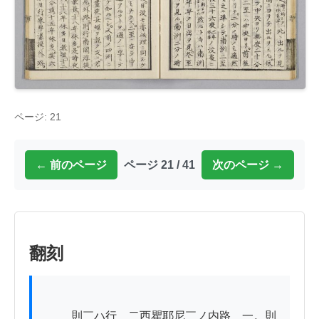
ページ: 21
← 前のページ
ページ 21 / 41
次のページ →
翻刻
          則￣ハ行＿二西瞿耶尼￣ノ内路＿一。則