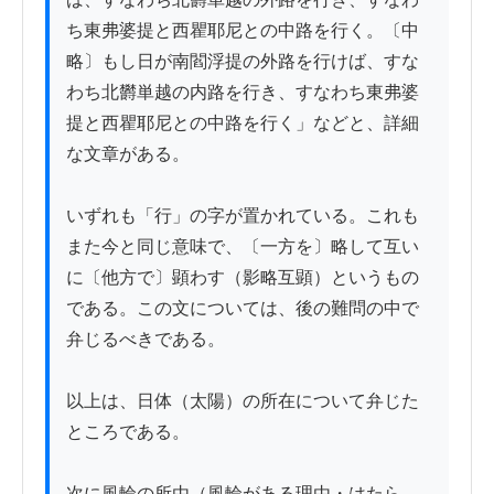
ち東弗婆提と西瞿耶尼との中路を行く。〔中
略〕もし日が南閻浮提の外路を行けば、すな
わち北欝単越の内路を行き、すなわち東弗婆
提と西瞿耶尼との中路を行く」などと、詳細
な文章がある。

いずれも「行」の字が置かれている。これも
また今と同じ意味で、〔一方を〕略して互い
に〔他方で〕顕わす（影略互顕）というもの
である。この文については、後の難問の中で
弁じるべきである。

以上は、日体（太陽）の所在について弁じた
ところである。

次に風輪の所由（風輪がある理由・はたら