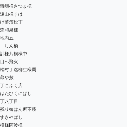
留嶋様さつま様

遠山様すは

け落濱松丁

森和泉様

地内五

ゟしん橋

計様片桐様中

目へ飛火

松村丁迄柳生様周

蔵や敷

丁こふく店

はたひくにばし

丁八丁目ゟ

残り御はん所不残

すきやばし

模様阿波様
