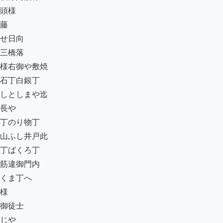
頭様

藤

せ日向

三橋落

様右御や敷焼

石丁白銀丁

しとしまや迄

長や

丁のり物丁

山ふし井戸此

丁ばくろ丁

筋違御門内

くま丁へ

様

御徒士

じや
