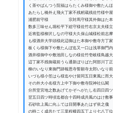
く茶やばんつう院福はらたくみ様御や敷たんほ
あたらし橋外え飛火丁家不残籾蔵残佐竹様中屋
浦肥前守様　　　　　宗対馬守様其外御はた本
数多三味せん堀松平下総守様佐竹右京太夫様立
近将監様柳沢しなの守様大久保山城様松前志摩
も様酒井大学頭様此辺御はた本御や敷寺方丁家
板くら様御下や敷たんぼ迄又一口は浅草御門内
酒井様御中や敷池田しなの様佐竹壱岐様鳥越大
辺丁家不残御蔵前うら通新ぼりばた阿部川丁正
柳のいなり東御門跡報恩寺誓願寺太郎いなり前
いづも様小笠はら様迄やけ留同五日東風に而大
その外大小名様方上中下御や敷寺院神社仏閣

分所堂宮地之数あげてかぞへがたし右四日四ツ
翌五日四ツ時頃迄都合十四時成共風のはけ敷事

石砂吹上風に向ふては目開事あたはず依之儳

の時こく成共たて三里程横四五丁より七八丁位
