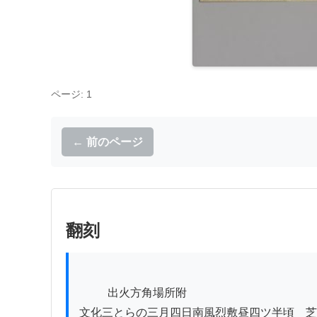
ページ: 1
← 前のページ
翻刻
          出火方角場所附

文化三とらの三月四日南風烈敷昼四ツ半頃ゟ芝