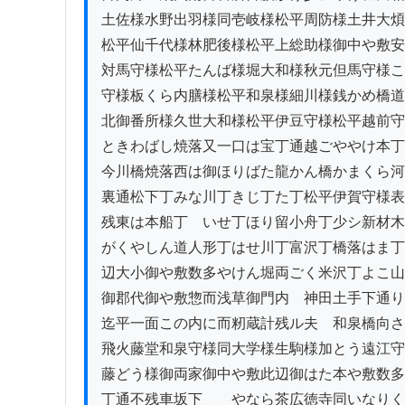
土佐様水野出羽様同壱岐様松平周防様土井大煩
松平仙千代様林肥後様松平上総助様御中や敷安
対馬守様松平たんば様堀大和様秋元但馬守様こ
守様板くら内膳様松平和泉様細川様銭かめ橋道
北御番所様久世大和様松平伊豆守様松平越前守
ときわばし焼落又一口は宝丁通越ごややけ本丁
今川橋焼落西は御ほりばた龍かん橋かまくら河
裏通松下丁みな川丁きじ丁た丁松平伊賀守様表
残東は本船丁ゟいせ丁ほり留小舟丁少シ新材木
がくやしん道人形丁はせ川丁富沢丁橋落はま丁
辺大小御や敷数多やけん堀両ごく米沢丁よこ山
御郡代御や敷惣而浅草御門内ゟ神田土手下通り
迄平一面この内に而籾蔵計残ル夫ゟ和泉橋向さ
飛火藤堂和泉守様同大学様生駒様加とう遠江守
藤どう様御両家御中や敷此辺御はた本や敷数多
丁通不残車坂下　　やなら茶広徳寺同いなりく