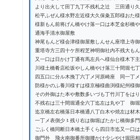
より出火して田丁九丁不残札之辻ゟ三田通り久
松平ふぜん様水野左近様大久保粂五郎様おた様
様新もん前将げん橋やけ落一口は本芝金杉橋や
通海手清水御屋敷　　　　　　　　　　　　　
神尾もんど様会津様御屋敷しんせん座増上寺御
重塔寺方三四十ケ所程芝神明御社内不残大もん
又一口は日かけ丁通有馬左兵へ様仙台様木下主
川様土橋肴店松坂やしん橋やけ落三十間堀七丁
四五口に分ル木挽丁六丁メ河原崎座ゟ同一丁メ
防様かのふ養川様すは様京極様曲渕様紀州様御
その外御はた本や敷数多いづも丁竹川丁をはり
不残右は三十間堀通全六丁迄左は丸や丁ゟ御堀
迄京橋左右橋落日本橋通八丁白木や焼左は材木
一丁メ表側少〻残り右は御堀ばたかじ橋御多門
ごふく橋同断日本橋土手くら四日市迄又一口は
御門外ゟ飛火南御番所御腰かけ少シやけ堀田相