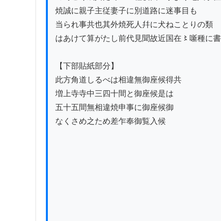
焼誠に親子主従妻子に別道路に迷事目も

当られ事共也其外焼死人幷に犬ねことりの類

はあけて算がたし前代見聞故近国在〻噺種に書
【下部貼紙部分】

此方角道しるべは相違無御座候得共

増上寺寺中三四十間と御座候是は

五十五間無相違焼申事に御座候御

なくさめ之ため差乍奉御覧入候
