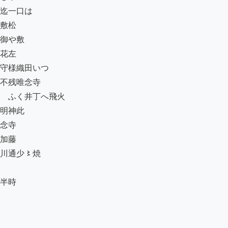
迄一口は

敷松

御や敷

花左

守様織田いつ

不残唯念寺

ゟふく井丁へ飛火

明神此

念寺

加藤

川通少〻焼

半時
