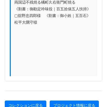
両国辺不残焼る橘町久右衛門町焼る

《割書：御勘定吟味役｜百五拾俵五人扶持》
▢舘野忠四郎様　《割書：御小姓｜五百石》
松平大隅守様

コレクションに戻る
プロジェクト情報に戻る