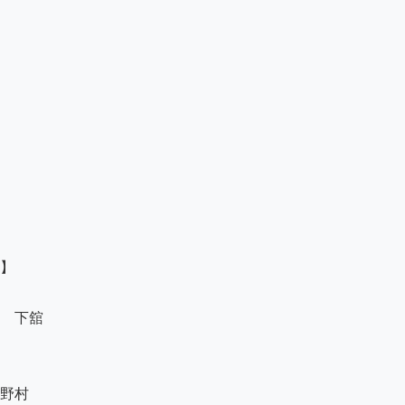
】

　下舘　

野村
