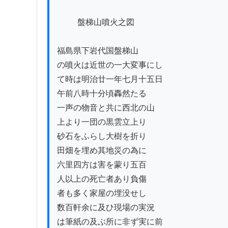
          盤梯山噴火之図

福島県下岩代国盤梯山

の噴火は近世の一大変事にし

て時は明治廿一年七月十五日

午前八時十分頃轟然たる

一声の物音と共に西北の山

上より一団の黒雲立上り

砂石をふらし大樹を折り

田畑を埋め其地災の為に

六里四方は害を蒙り五百

人以上の死亡者あり負傷

者も多く家屋の埋没せし

数百軒余に及ひ現場の実況

は筆紙の及ぶ所に非ず実に前
