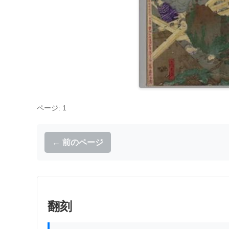
ページ: 1
← 前のページ
翻刻