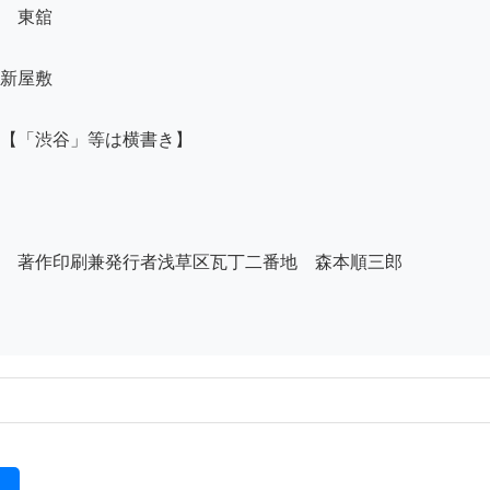
　東舘

新屋敷

【「渋谷」等は横書き】

　著作印刷兼発行者浅草区瓦丁二番地　森本順三郎

る