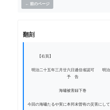
← 前のページ
翻刻
          【右頁】

　明治二十五年三月廿六日逓信省認可　　明治
　　　　　　　　　　予　告

　　　　　　　　海嘯被害録下巻

今回の海嘯たるや実に本邦未曽有の災害にして