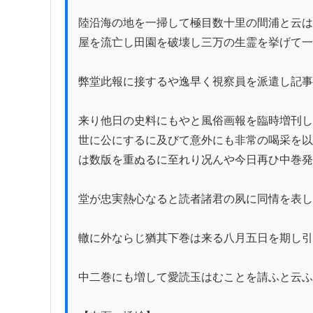
陸沿海の地を一掃して極目数十里の間浦と云は
屋を流亡し田園を破壊し三万の生霊を挙げて一
弊堂此報に接するや逸早く視察員を派遣し記事
来り他日の史料にもやと風俗画報を臨時増刊し
世に公にするに及びて意外にも非常の喝采を以
は数版を重ぬるに至れり况んや今日再ひ中巻発
堂が忠実熱心なると読者諸君の夙に同情を表し
轍に外ならじ猶其下巻は来る八月五日を期し引
中二巻にも増して愛読玉はむことを請ふと云ふ
