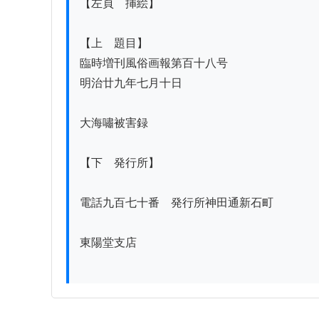
【左頁　挿絵】

【上　題目】

臨時増刊風俗画報第百十八号

明治廿九年七月十日

大海嘯被害録

【下　発行所】

電話九百七十番　発行所神田通新石町

東陽堂支店
