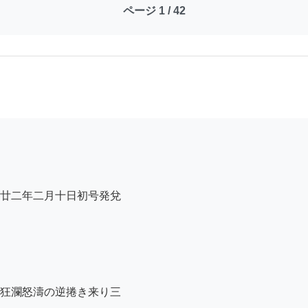
ページ 1 / 42
廿二年二月十日初号発兌

狂瀾怒濤の逆捲き来り三
