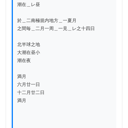
潮在＿レ昼

於＿二南極規内地方＿一夏月

之間毎＿二月一周＿一見＿レ之十四日

北半球之地

大潮在昼小

潮在夜

満月

六月廿一日

十二月廿二日

満月
