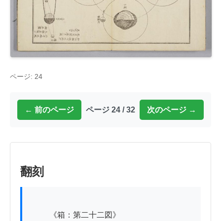
ページ: 24
← 前のページ
ページ 24 / 32
次のページ →
翻刻
          《箱：第二十二図》
