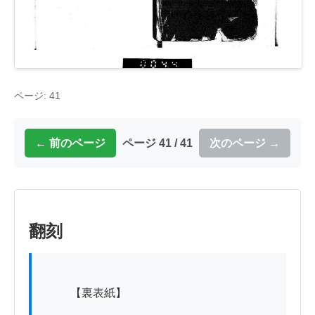
ページ: 41
← 前のページ
ページ 41 / 41
次のページ →
翻刻
          【裏表紙】
