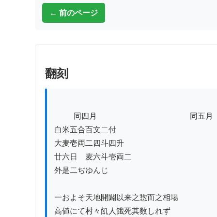
← 前のページ
翻刻
          同四月　　　　　　　　　　　　同五月

白米五合百文二付

大麦壱両二四斗四升

廿六日ゟ麦六斗壱両二

外是二ぢゆんじ

一およそ天地開闢以来之惣而之相場

高値にて村々飢人餓死其数しれず
