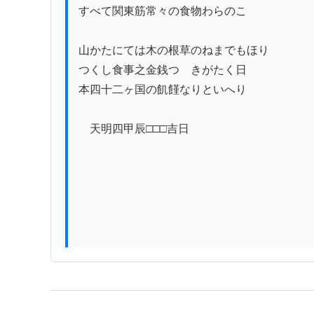
すべて関東筋常々の食物わらのこ

山かたにては木の根草のねまでもほり

つくし食事之金銭つゝきがたく日

本四十二ヶ国の飢饉なりといへり

　天明四甲辰□□□吉日
