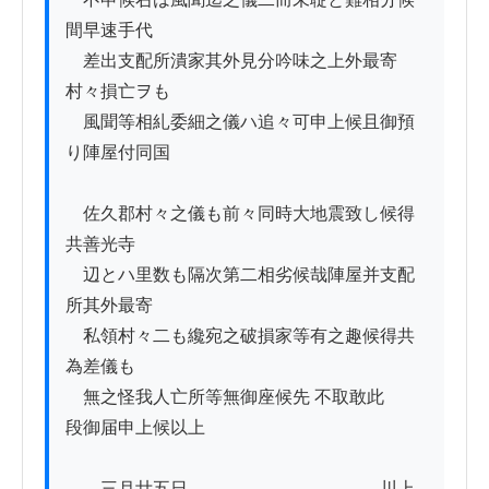
間早速手代

　差出支配所潰家其外見分吟味之上外最寄
村々損亡ヲも

　風聞等相糺委細之儀ハ追々可申上候且御預
り陣屋付同国

　佐久郡村々之儀も前々同時大地震致し候得
共善光寺

　辺とハ里数も隔次第二相劣候哉陣屋并支配
所其外最寄

　私領村々二も纔宛之破損家等有之趣候得共
為差儀も

　無之怪我人亡所等無御座候先 不取敢此

段御届申上候以上 　　　

　　三月廿五日　　　　　　　　　　　川上