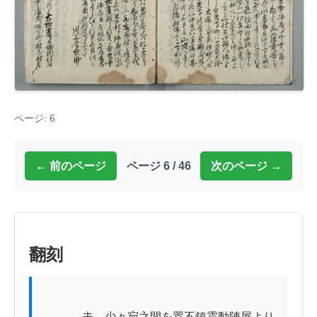
ページ: 6
← 前のページ
ページ 6 / 46
次のページ →
翻刻
          　夫ゟ少々宛之間を置不鎮震動陣屋より