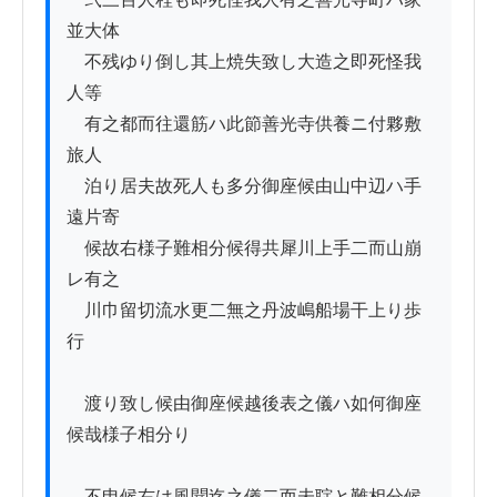
並大体

　不残ゆり倒し其上焼失致し大造之即死怪我
人等

　有之都而往還筋ハ此節善光寺供養ニ付夥敷
旅人

　泊り居夫故死人も多分御座候由山中辺ハ手
遠片寄

　候故右様子難相分候得共犀川上手二而山崩
レ有之

　川巾留切流水更二無之丹波嶋船場干上り歩
行

　渡り致し候由御座候越後表之儀ハ如何御座
候哉様子相分り

　不申候右は風聞迄之儀二而未聢と難相分候