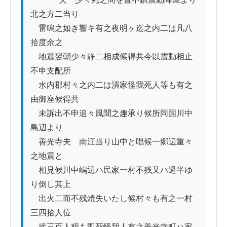
北之方二当り

　雷鳴之如き響キ有之夜明ヶ迄之内二は凡八
拾度余之

　地震翌朝少々静二相成候得共今以震動相止
不申支配所

　水内郡村々之内二は潰家怪我死人等も有之
由御座候得共

　未訴出不申追々風聞之趣承り候所同国川中
島辺より

　善光寺夫ゟ南江当り山中と唱候一郷辺重々
之地震と

　相見候川中嶋辺ハ民家一村不残又ハ過半ゆ
り倒し其上

　出火二而不残焼失いたし候村々も有之一村
三四拾人位ゟ

　弐三百人程も即死怪我人有之善光寺町ハ家