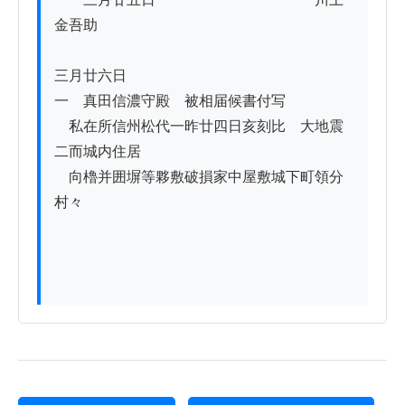
金吾助 

三月廿六日

一　真田信濃守殿ゟ被相届候書付写 　

　私在所信州松代一昨廿四日亥刻比ゟ大地震
二而城内住居

　向櫓并囲塀等夥敷破損家中屋敷城下町領分
村々
