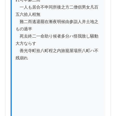
　一人も居合不申同所後之方二僧侶男女凡百
五六拾人程無

　難二而逃退罷在漸夜明候由参詣人并土地之
もの過半

　死去終二一命助り候者多分ハ怪我致し騒動
大方ならす

　善光寺町拾八町程之内旅籠屋場所八町ハ不
残崩れ
