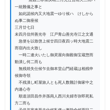
一統難儀之事と

　如此認候内又大地震一ゆり候ハゝけしから
ぬ事二御座候

三月廿七日

未四月信州善光寺ゟ江戸青山善光寺江之文通

　急便を以致啓上候廿四日夜四ッ時大地震二
而宿内出火致し

　一時二連火いたし御㚑屋向御殿御宝蔵惣而
動潰し何二而も

　無残焼失仕候乍去御本堂山門経蔵は相残申
候御寺領

　不残潰し町屋旅人とも死人数難計御家中之
内連心寺

　順道須田昌作并孫両人西川夫婦市弥即死私
方二而も

　子供并家来死去仕候私儀ハ漸助命候而巳二