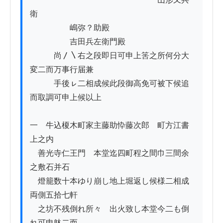
衛

　　　　　嶋弥？助殿

　　　　　吉田兵左衛門殿

　　　尚〳〵右之段即日可申上筈之所何分大
変二而万事行届兼

　　　手後ㇾ二相成候此段御高免可被下候追
而取調可申上候以上

一　牛込榎木町家主藤助忰藤次郎ゟ町方江書
上之内

　善光寺仁王門ゟ本堂迄四町程之間巾三間余
之敷石并石　

　燈籠数十本ゆり崩し地上堀返し候様二相成
両側五拾七軒

　之坊不残倒れ所々ゟ出火致し本堂今二も倒
れ可申躰二而
