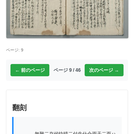
ページ: 9
← 前のページ
ページ 9 / 46
次のページ →
翻刻
          　無難二存候快晴二付先仕合雨天二而ハ