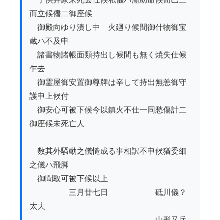
而立候儘二御座候

　御殿向ゆり潰し中ゟ火廻り候間御什物御宝
蔵ハ不及申

　諸書物諸帳面類持出し候間も無く焼失仕候
乍去

　御霊屋御安置御尊牌は辛して持出無恙御守
護申上候付

　御安心可被下候今以鎮火不仕一同愁傷計二
御座候未死亡人

　数其外騒動之儀慥成る事相訳不申候猶委細
之儀ハ飛脚ゟ

　御聞取可被下候以上

　　　　　三月廿七日　　　　　　砥川儀？
太夫

　　　　　　　　　　　　　　　　山形又兵