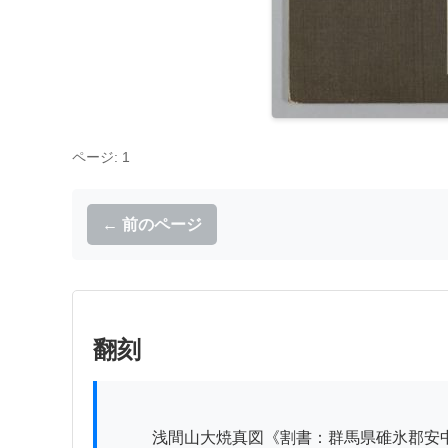
ページ: 1
← 前のページ
翻刻
          浅間山大焼真図《割書：群馬県碓氷郡安中町｜美濃部氏所蔵原図ヨリ写ス》
