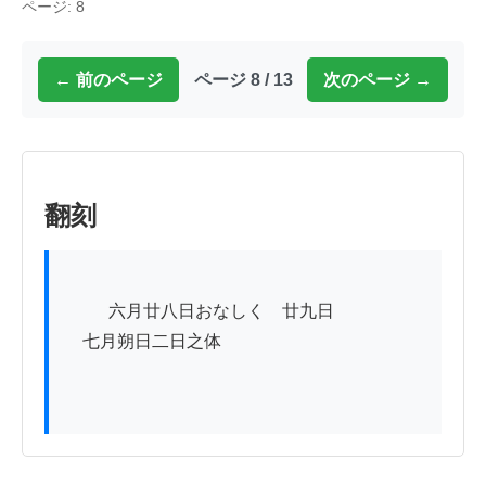
ページ: 8
← 前のページ
ページ 8 / 13
次のページ →
翻刻
          六月廿八日おなしく　廿九日

　七月朔日二日之体
