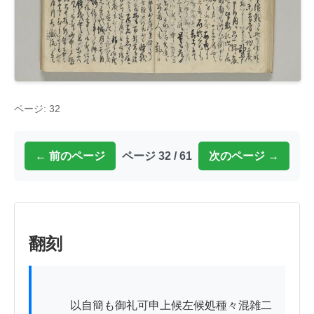
ページ: 32
← 前のページ
ページ 32 / 61
次のページ →
翻刻
          以自簡も御礼可申上候左候処種々混雑二