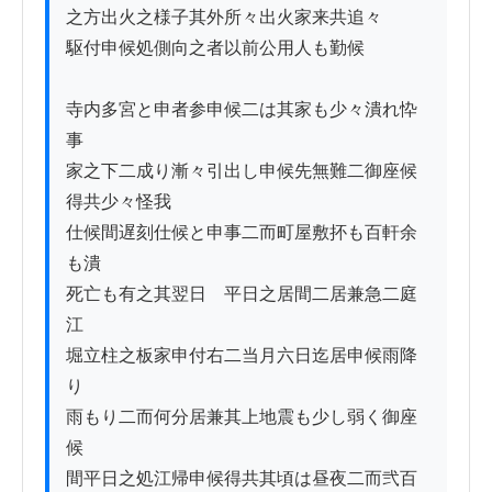
之方出火之様子其外所々出火家来共追々

駆付申候処側向之者以前公用人も勤候

寺内多宮と申者参申候二は其家も少々潰れ忰
事

家之下二成り漸々引出し申候先無難二御座候
得共少々怪我

仕候間遅刻仕候と申事二而町屋敷抔も百軒余
も潰

死亡も有之其翌日ゟ平日之居間二居兼急二庭
江

堀立柱之板家申付右二当月六日迄居申候雨降
り

雨もり二而何分居兼其上地震も少し弱く御座
候

間平日之処江帰申候得共其頃は昼夜二而弐百