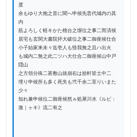
度

余もゆり大炮之音に聞へ申候先枩代城内の其
内

筋よろしく軽キかた櫓台之塀位之事二而済候

居宅も玄関大書院抔大破位之事二御座候仕合

小子始家来未々迄壱人も怪我無之且ハ出火

も城内二無之此二ツハ大仕合二御座候山中戸
隠山

之方領分殊二甚敷山抜崩右は拾軒皆土中二

埋り申候所も多く死失も弐千余二至りいまた
少々

知れ兼申候位二御座候然ㇽ処犀川水《ルビ：
激｜ヶキ》流二有之
