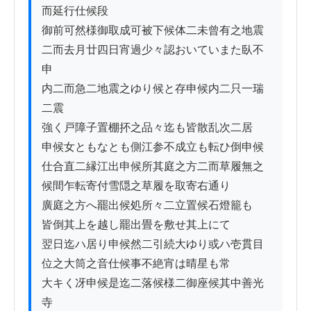
而延行仕候段

御前可然様御取成可被下候体二未曾有之地震

二而去月廿四日宵過少々認おいていまた臥不
申

内二而急二地震之ゆり候と存申候内二只一瑞
二震

強く戸障子置棚抔之品々迄も皆散乱次二居

申候女ともなとも側江参不成立も転ひ倒申候

仕合直二縁江出申候所其庭之方二而草履無之

候間乍転寄付雪隠之草履を取寄右通り

廣庭之方へ罷出候処所々二立置候石燈籠も

皆倒其上を越し罷出畳を敷せ其上にて

翌日迄ハ居り申候然二引続大ゆり或ハ壱貫目

位之大筒之音仕候事不絶宵は晴星も常ゟ

大キく冴申候是迄二落候様二御座候其中善光
寺
