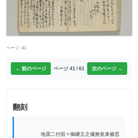
ページ: 41
← 前のページ
ページ 41 / 61
次のページ →
翻刻
          　　地震二付宿々御継立之儀無覚束被思