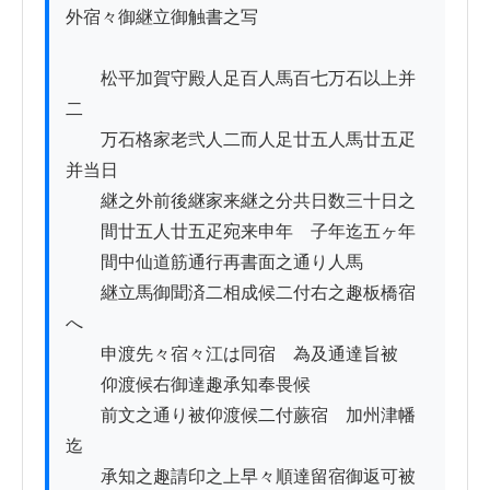
外宿々御継立御触書之写

　　松平加賀守殿人足百人馬百七万石以上并
二

　　万石格家老弐人二而人足廿五人馬廿五疋
并当日

　　継之外前後継家来継之分共日数三十日之

　　間廿五人廿五疋宛来申年ゟ子年迄五ヶ年

　　間中仙道筋通行再書面之通り人馬

　　継立馬御聞済二相成候二付右之趣板橋宿
へ

　　申渡先々宿々江は同宿ゟ為及通達旨被　

　　仰渡候右御達趣承知奉畏候　

　　前文之通り被仰渡候二付蕨宿ゟ加州津幡
迄

　　承知之趣請印之上早々順達留宿御返可被