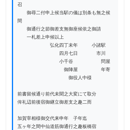
召

　　御尋二付申上候当駅の儀は別条も無之候
間

　　御通行之節御差支無御座候依之御請

　　一札差上申候以上

　　　　　　　弘化四丁未年　　　小諸駅

　　　　　　　　　四月七日　　　　市川

　　　　　　　　　小千谷　　　　　　問屋

　　　　　　　　　　御陣屋　　　　　年寄

　　　　　　　　　　　御役人中様

前書留候通り前代未聞之大変にて取分

侔礼辺前後宿御継立御差支之趣二而

加賀宰相様御交代来申年ゟ子年迄

五ヶ年之間中仙道筋御通行之趣板橋宿ゟ
