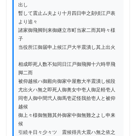
出し

暫して震止ム夫より十月四日申之刻頃江戸表
より追々

諸家御飛脚到来御継立市町当家二而其時々様
子

当役所江御届申上候江戸大半震潰し其上出火

相成即死人数不知同日江戸御飛脚十六時早飛
脚二而

被仰越候ハ御殿向御家中屋敷大半震潰し候段

尤出火ハ無之即死人御奥女中壱人御足軽壱人

同壱人御中間弐人御馬壱疋怪我拾壱人と被仰
越候

御上々様御無難其外御家中御無難之よし申来
候

引続キ日々少々ツゝ震候得共大震ハ無之依之
