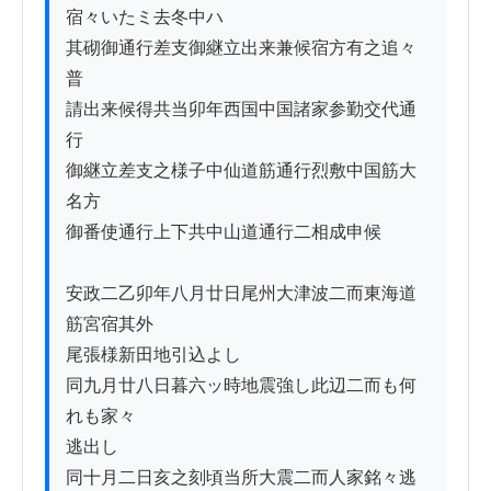
宿々いたミ去冬中ハ

其砌御通行差支御継立出来兼候宿方有之追々
普

請出来候得共当卯年西国中国諸家参勤交代通
行

御継立差支之様子中仙道筋通行烈敷中国筋大
名方

御番使通行上下共中山道通行二相成申候

安政二乙卯年八月廿日尾州大津波二而東海道
筋宮宿其外

尾張様新田地引込よし

同九月廿八日暮六ッ時地震強し此辺二而も何
れも家々

逃出し

同十月二日亥之刻頃当所大震二而人家銘々逃