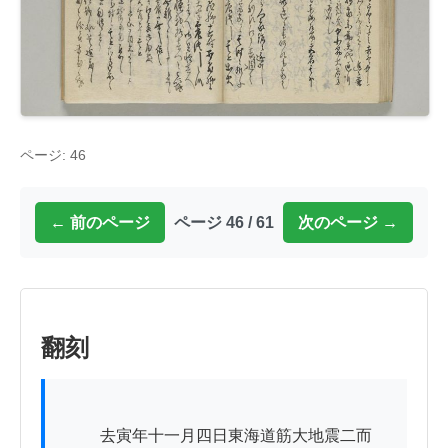
ページ: 46
← 前のページ
ページ 46 / 61
次のページ →
翻刻
          去寅年十一月四日東海道筋大地震二而