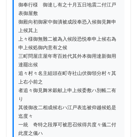
御奉行様ゟ御達し有之十月五日地震二付江戸
表御屋敷

御殿向初御家中御潰被成段奉恐入候御見舞申
上候其上

上々様御無難二被為入候段恐悦奉申上候右為
申上候処御内意有之候

三町問屋庄屋年寄百姓代其外本御用達新御用
達罷出候

追々村々名主組頭在町寺社山伏御領分村々其
上右小前之

者追々御見舞米穀献上申上候委敷ハ別帳二有
り

其後御改二相成候右ハ江戸表迄被仰越候処是
迄度々

一統ゟ奇特之段厚可被思召候得共度々儀二付
此度之儀ハ
