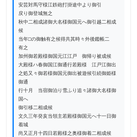
安芸対馬守様江鉄砲打掛途中より御引

戻り御登城無之

秋中二相成諸御大名様御国元へ御引越二相成
候

当年□の御触有之候得共其時々外後鑑帳二

有之

加州御若殿様御国元江江戸ゟ御帰り被成候

大殿様ハ春御国江御通行若殿様　江戸江御出

之処又々御若様御国元御出被遊候引続御姫様
御通

行十月　当宿御泊り雪ふり追々諸御大名様御
国へ

御引移二相成候

文久三年癸亥当領主若殿様御国元へ十一日御
着城

尚又正月十四日若殿様之奥様御着二相成候
