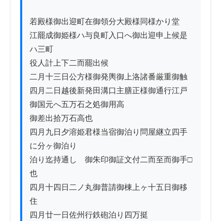
若殿様御出迎町在御領分大殿様同様かり堂

江罷成御姫様ハ与良町入口へ御出迎申上候是
ハ三町

役人計上下二而罷出候

二月十三日公方様御発輿御上洛諸番厳重御触

四月二日越後新発田溝口主膳正様御通行江戸
御国元へ五万石之処御用高

御差出拾万石高也

四月九日夕溶姫君様当宿御泊り問屋継立四手
に分ヶ御泊りゟ

泊り迄持通し　御朱印御証文付二而至而御手□
也

四月十四日二ノ丸御普請御棟上ヶ十五日御移
住

四月廿一日佐州行鉄砲泊り四万挺
