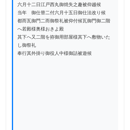
六月十二日江戸西丸御焼失之趣被仰越候

当年ゟ御仕替二付六月十五日御仕法改り候

都而瓦御門二而御祭礼被仰付候瓦御門御二階
へ若殿様奥様おきよ殿

其下へ又二階を拵御用部屋様其下へ敷物いた
し御祭礼

奉行其外掛り御役人中様御詰被遊候
