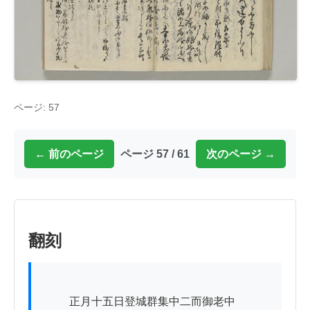
ページ: 57
← 前のページ
ページ 57 / 61
次のページ →
翻刻
          正月十五日登城群集中二而御老中
