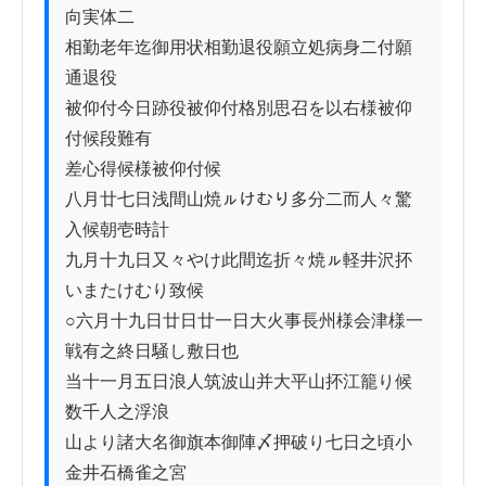
向実体二

相勤老年迄御用状相勤退役願立処病身二付願
通退役

被仰付今日跡役被仰付格別思召を以右様被仰
付候段難有

差心得候様被仰付候

八月廿七日浅間山焼ㇽけむり多分二而人々驚
入候朝壱時計

九月十九日又々やけ此間迄折々焼ㇽ軽井沢抔
いまたけむり致候

○六月十九日廿日廿一日大火事長州様会津様一
戦有之終日騒し敷日也

当十一月五日浪人筑波山并大平山抔江籠り候
数千人之浮浪

山より諸大名御旗本御陣〆押破り七日之頃小
金井石橋雀之宮
