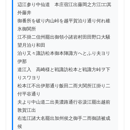
辺江参り中仙道　本庄宿江出藤岡之方江□□其
外藤井

御番所を破り内山峠を越平賀泊り通り何れ碓
氷御関所

江不掛二信州罷出御領小諸岩村田田野口大騒
望月泊り和田

泊り又々諏訪松本御本陣諏方へとふり夫ヨリ
伊那

道江入　高崎様と戦諏訪松本と戦諏方峠ヲ下
りスワヨリ

松本江不出伊那通り飯田二而大関所江掛り二
付平谷通り

夫より中山道二出美濃路通行谷汲江罷出越前
敦賀江出

右迄江諸大名罷出加州侯之御手二而御請被成
候
