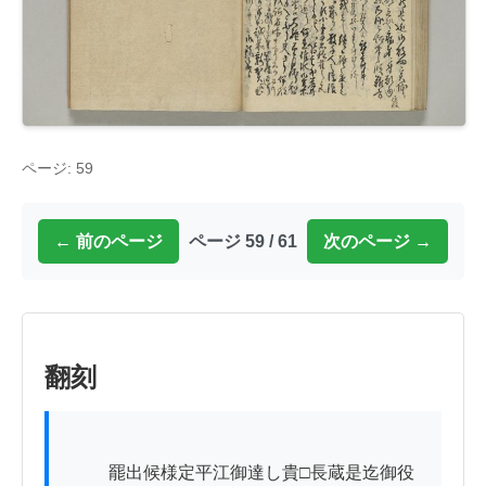
ページ: 59
← 前のページ
ページ 59 / 61
次のページ →
翻刻
          罷出候様定平江御達し貴□長蔵是迄御役