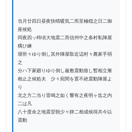
当月廿四日昼夜快晴暖気二而至極穏之日二御
座候処

同夜四ッ時頃大地震二而信州中之条村私陣屋
構ひ練

塀所々ゆり倒し其外陣屋取近辺村々農家手弱
之

分ハ下家廻りゆり倒し厳敷震動致し暫相立漸

相止之候処夫ゟ少々宛間を置不絶震動陣屋よ
り

北之方二当り雷鳴之如く響有之夜明ヶ迄之内
二は凡

八十度余之地震翌朝少々静二相成候得共今以
震動
