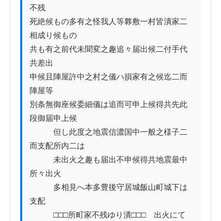
不残

死絶候もの多有之怪我人等夥敷一村皆潰家二
相成り候もの

共も有之前代未聞変之趣追々届出候二付手代
共差出

申候且陣屋許中之村之儀ハ損家有之候迄二而
陣屋等

別条無御座候委細儀は追而可申上候得共先此
段御届申上候

　　　但し此度之地震信濃国中一般之様子二
而支配所内二は

　　　未出火之趣も届出不申候得共地震最中
所々出火

　　　多相見へ本多豊後守居城飯山町城下は
支配

　　　□□□所町家不残ゆり潰□□□ゟ出火にて
