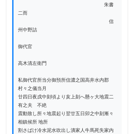
　　　　　　　　　　　　　　　　　　朱書
二而

　　　　　　　　　　　　　　　　　　　信
州中野詰

御代官

高木清左衛門

私御代官所当分御預所信濃之国高井水内郡
村々之儀当月

廿四日夜戌中刻頃より亥上刻へ懸ヶ大地震二
有之夫ゟ不絶

震動致し所々地震起り翌廿五日卯之中刻漸々
相鎮候所 地所

割さばけ冷水泥水吹出し潰家人牛馬死失家内