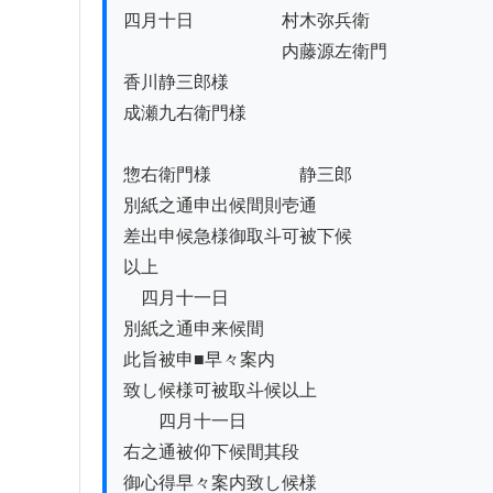
四月十日　　　　　村木弥兵衛　　　　

　　　　　　　　　内藤源左衛門

香川静三郎様

成瀬九右衛門様

惣右衛門様　　　　　静三郎

別紙之通申出候間則壱通

差出申候急様御取斗可被下候

以上

　四月十一日

別紙之通申来候間

此旨被申■早々案内

致し候様可被取斗候以上

　　四月十一日

右之通被仰下候間其段

御心得早々案内致し候様
