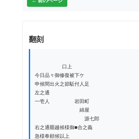
← 前のページ
翻刻
          　　　口上

今日品々御修復被下ケ

申候間出火之節駈付人足

左之通

一壱人　　　　　岩田町　　

　　　　　　　　　綿屋　　　　

　　　　　　　　　　源七郎

右之通罷越候様御■合之義

急様奉頼候以上
