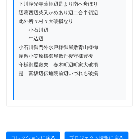
下川浄光寺薬師辺是より南へ舟ぼり

辺葛西辺柴又かめあり辺二合半領辺

此外所々村々大破損なり

　　小石川辺

　　牛込辺

小石川御門外水戸様御屋敷青山様御

屋敷小笠原様御屋敷丹後守様豊後

守様御屋敷夫ゟ春木町辺町家大破損

是ゟ富坂辺伝通院前辺いづれも破損

コレクションに戻る
プロジェクト情報に戻る