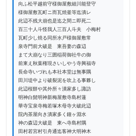
向ふ松平越前守様御屋敷細川能登守

様御屋敷瓦町ニ而瓦焼釜等迄潰レ

此辺不残大崩也是迄之間ニ即死二

百三十人斗怪我人三百人斗夫ゟ小梅村

瓦町少し焼る同所水戸様御屋敷常

泉寺門前大破是ゟ東吾妻の森辺

まて大崩なり三囲稲荷御社牛の御

前東え秋葉権現さいしやう寺興福寺

長命寺いづれも本社本堂は無事隅

田川堤中より破裂泥を吹上る事夥し

此辺桜餅や其外所々潰家多し諏訪

明神白髭明神新梅屋敷寺島村蓮

華寺宝泉寺梅若塚木母寺大破此辺

院内茶屋向き潰家多く鐘ヶ淵水

神の森辺大破是ゟ東へ寺島村隅

田村若宮村引舟通迄客神大明神木
