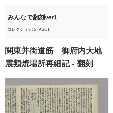
みんなで翻刻ver1
コレクション: STAGE1
関東并街道筋 御府内大地
震類焼場所再細記 - 翻刻