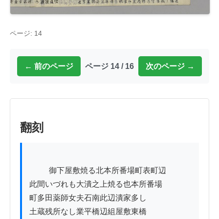
ページ: 14
← 前のページ
ページ 14 / 16
次のページ →
翻刻
          御下屋敷焼る北本所番場町表町辺

此間いづれも大潰之上焼る也本所番場

町多田薬師女夫石南此辺潰家多し

土蔵残所なし業平橋辺組屋敷東橋
