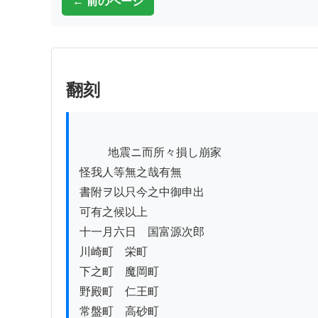
← 前のページ
翻刻
          地震ニ而所々損し崩家

怪我人等無之哉有無

書附ヲ以只今之中御申出

可有之候以上

十一月六日　国富源次郎

川崎町　栄町

下之町　魔岡町

野殿町　仁王町

常盤町　高砂町
