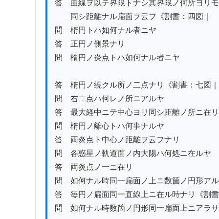
答　曲線ヲ以テ界限トナシ其界限ノ何所ヨリモ
　　同シ距離ナル扁面ヲ云フ《割書：四図｜　
問　楕円トハ如何ナル者ニヤ

答　正円ノ側景ナリ

問　楕円ノ炎点トハ如何ナル者ニヤ

答　楕円ノ繞クル所ノ二点ナリ《割書：七図｜
問　右二点ハ何レノ所ニアルヤ

答　最大経中ニテ中心ヨリ同シ距離ノ所ニ在リ

問　楕円ノ離心トハ何事ナルヤ

答　両炎点ト中心ノ距離ヲ云フナリ

問　各惑星ノ軌道面ノ内大陽ハ何処ニ在ルヤ

答　両炎点ノ一ニ在リ

問　如何ナル時同一扁面ノ上ニ数箇ノ円形アル
答　毎円ノ扁面同一直線上ニ在ル時ナリ《割書
問　如何ナル時数箇ノ円形同一扁面上ニアラサ