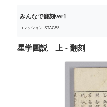
みんなで翻刻ver1
コレクション: STAGE8
星学圖説 上 - 翻刻