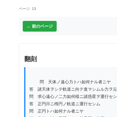
ページ: 13
← 前のページ
翻刻
          問　天体ノ遠心力トハ如何ナル者ニヤ

答　諸天体ヲシテ軌道ニ向テ進マシムル力ヲ云
問　求心遠心ノ二力如何様ニ諸惑星ヲ運行セシ
答　正円幷ニ楕円ノ軌道ニ運行セシム

問　正円トハ如何ナル者ニヤ
