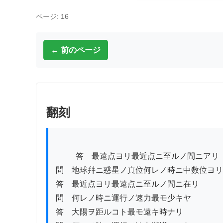
ページ: 16
← 前のページ
翻刻
          答　最遠点ヨリ最近点ニ至ルノ間ニアリ

問　地球幷ニ惑星ノ真位何レノ時ニ中数位ヨリ
答　最近点ヨリ最遠点ニ至ルノ間ニ在リ

問　何レノ時ニ運行ノ速力最モ少キヤ

答　大陽ヲ距ルコト最モ遠キ時ナリ
