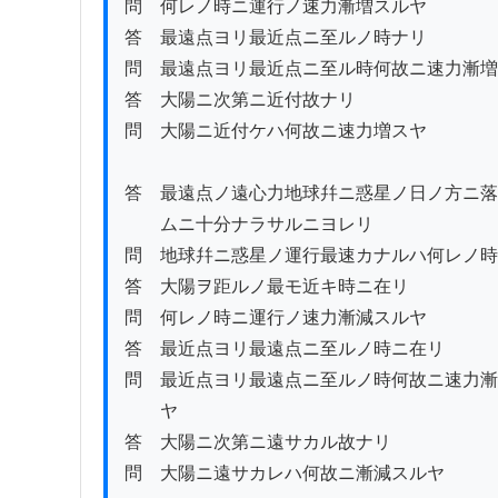
問　何レノ時ニ運行ノ速力漸増スルヤ

答　最遠点ヨリ最近点ニ至ルノ時ナリ

問　最遠点ヨリ最近点ニ至ル時何故ニ速力漸増
答　大陽ニ次第ニ近付故ナリ

問　大陽ニ近付ケハ何故ニ速力増スヤ

答　最遠点ノ遠心力地球幷ニ惑星ノ日ノ方ニ落
　　ムニ十分ナラサルニヨレリ

問　地球幷ニ惑星ノ運行最速カナルハ何レノ時
答　大陽ヲ距ルノ最モ近キ時ニ在リ

問　何レノ時ニ運行ノ速力漸減スルヤ

答　最近点ヨリ最遠点ニ至ルノ時ニ在リ　

問　最近点ヨリ最遠点ニ至ルノ時何故ニ速力漸
　　ヤ

答　大陽ニ次第ニ遠サカル故ナリ

問　大陽ニ遠サカレハ何故ニ漸減スルヤ
