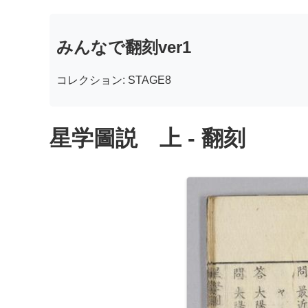
みんなで翻刻ver1
コレクション: STAGE8
星学圖説 上 - 翻刻