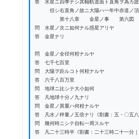
答　水星ニ四季ナシ其軸軌道面ト直角ヲ為カ故
　　　但シ右直角ノ故ニ大陽ハ一年中赤道ノ頂
　　　　　第十八章　　金星ノ事　　第六図

問　水星ノ次ニ如何ナル惑星アリヤ

答　金星ナリ

問　金星ノ全径何程ナルヤ

答　七千七百里

問　大陽ヲ距ルコト何程ナルヤ

答　六千八百万里

問　地球ニ比シテ大小如何

答　凡地球十分ノ九ナリ

問　金星ノ異重ハ何程ナルヤ

答　凡水ノ秤量ノ五倍ナリ《割書：五・〇五八｜
問　幾何時ニシテ自転一周スルヤ

答　凡二十三時半《割書：二十三時二十一分｜ 