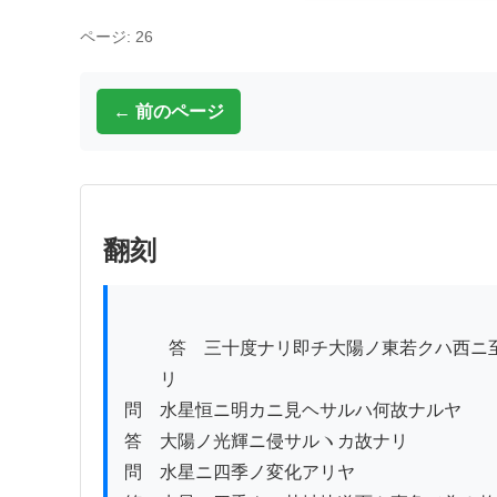
ページ: 26
← 前のページ
翻刻
          答　三十度ナリ即チ大陽ノ東若クハ西ニ至ルノ時ニ在

　　リ

問　水星恒ニ明カニ見ヘサルハ何故ナルヤ

答　大陽ノ光輝ニ侵サルヽカ故ナリ

問　水星ニ四季ノ変化アリヤ
