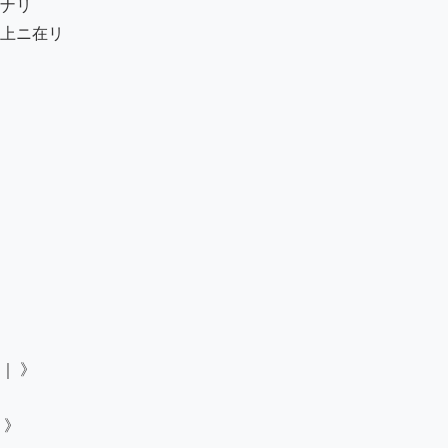
ナリ

上ニ在リ

 》

》
