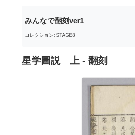
みんなで翻刻ver1
コレクション: STAGE8
星学圖説 上 - 翻刻