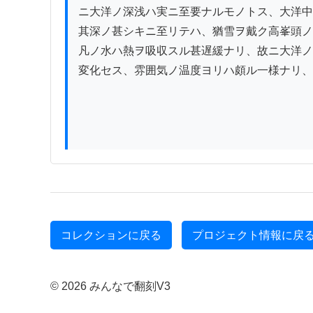
ニ大洋ノ深浅ハ実ニ至要ナルモノトス、大洋中
其深ノ甚シキニ至リテハ、猶雪ヲ戴ク高峯頭ノ
凡ノ水ハ熱ヲ吸収スル甚遅緩ナリ、故ニ大洋ノ
変化セス、雰囲気ノ温度ヨリハ頗ル一様ナリ、
コレクションに戻る
プロジェクト情報に戻
© 2026 みんなで翻刻V3