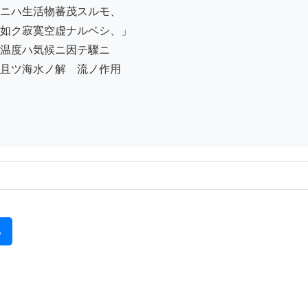
ニハ生活物蕃茂スルモ、

如ク寂寞空虚ナルベシ、」

温度ハ気候ニ因テ驟ニ

且ツ海水ノ解　流ノ作用

る