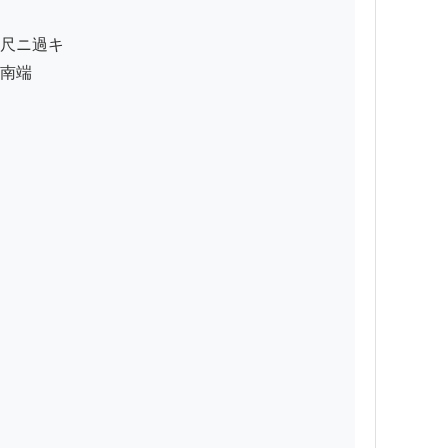
尺ニ過キ

南端
