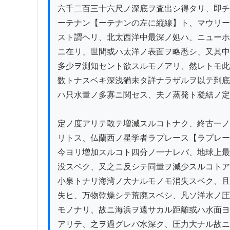
六千二百三十六尺ノ深底ヲ査出シ得タリ、即チ
ーテナン【ーテナンの左に縦線】ト、マウリー
スト謂ヘリ、北太西洋中最深ノ処ハ、ニューホ
ニ在リ、世間或ハ太洋ノ表面ヲ略悉シ、又其中
多少ヲ測知セント欲スルモノアリ、然レトモ此
数トナスベキ深浅猶未タ詳ナラザルヲ以テ到底
ハ只水量ノ多寡ニ関セス、夫ノ蒸発ト凝結ノ定
定ノ度アリテ敢テ増減スルコトナク、終古一ノ
リトス、仏蘭西ノ星学者ラプレース【ラプレー
今ヨリ増加スルコト四分ノ一ナレバ、地球上最
没スベク、又之ニ反シテ同量ヲ減少スルコトア
小泉トナリ海湾ノ大ナルモノモ消失スベク、且
失ヒ、万物乾燥シテ荒廃スベシ、凡ソ洋水ノ圧
モノナリ、故ニ海浜ヲ遠サカル距離或ハ水面ヨ
アリテ、之ヲ過グレバ水深ク、圧力大ナル故ニ