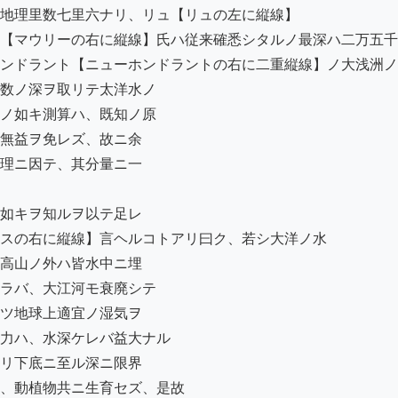
地理里数七里六ナリ、リュ【リュの左に縦線】

【マウリーの右に縦線】氏ハ従来確悉シタルノ最深ハ二万五千
ンドラント【ニューホンドラントの右に二重縦線】ノ大浅洲ノ
数ノ深ヲ取リテ太洋水ノ

ノ如キ測算ハ、既知ノ原

無益ヲ免レズ、故ニ余

理ニ因テ、其分量ニ一

如キヲ知ルヲ以テ足レ

スの右に縦線】言ヘルコトアリ曰ク、若シ大洋ノ水

高山ノ外ハ皆水中ニ埋

ラバ、大江河モ衰廃シテ

ツ地球上適宜ノ湿気ヲ

力ハ、水深ケレバ益大ナル

リ下底ニ至ル深ニ限界

、動植物共ニ生育セズ、是故
