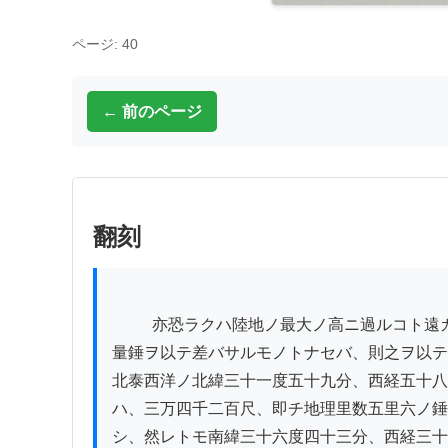
ページ: 40
← 前のページ
翻刻
          亦恐ラクハ陸地ノ最大ノ高ニ過ルコト遠カルベシ、若シ近時ノ深海測

量錘ヲ以テ差バサルモノトナセバ、則之ヲ以テ
北泰西洋ノ北緯三十一度五十九分、西経五十八
ハ、三万四千二百尺、即チ地理里数五里六ノ錘
シ、然レトモ南緯三十六度四十三分、西経三十