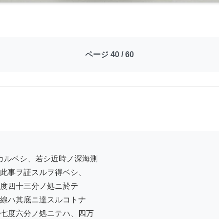
ページ 40 / 60
此事ヲ証スルヲ得ベシ、

度四十三分ノ処ニ於テ

線ハ其底ニ達スルコトナ

七度六分ノ処ニテハ、四万
