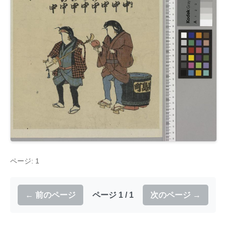
ページ: 1
← 前のページ
ページ 1 / 1
次のページ →