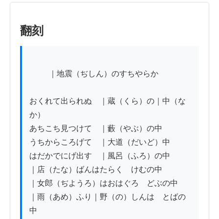
翻刻
          ｜地震（ぢしん）のすちやらか

おくれて出られぬ　｜蔵（くら）の｜中（な
か）

あちこち見つけて　｜藪（やぶ）の中

うちからころげて　｜大道（だいど）中

はだかでにげ出す　｜風呂（ふろ）の中

｜店（たな）ばんはたらく　けむの中

｜女郎（ぢようろ）はおはぐろ　どぶの中

｜雨（あめ）ふり｜野（の）しんは　とばの
中
