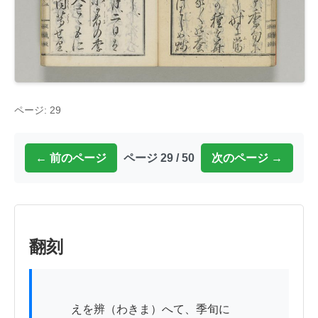
ページ: 29
← 前のページ
ページ 29 / 50
次のページ →
翻刻
          えを辨（わきま）へて、季旬に
