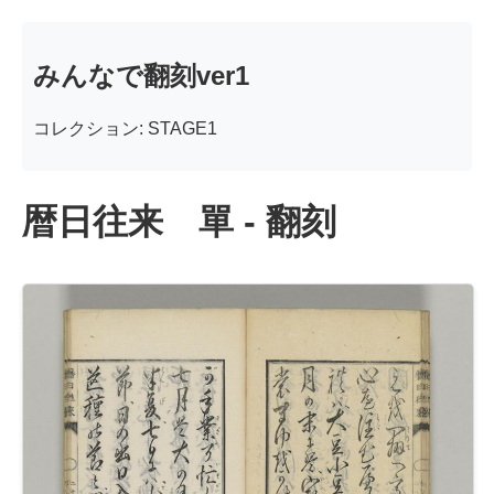
みんなで翻刻ver1
コレクション: STAGE1
暦日往来 單 - 翻刻