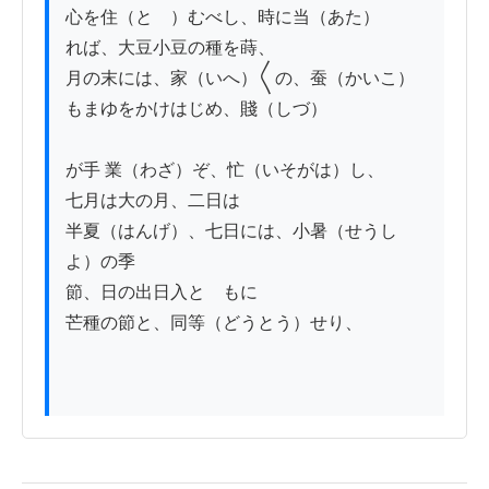
心を住（とゞ）むべし、時に当（あた）

れば、大豆小豆の種を蒔、

月の末には、家（いへ）〱の、蚕（かいこ）

もまゆをかけはじめ、賤（しづ）

が手 業（わざ）ぞ、忙（いそがは）し、

七月は大の月、二日は

半夏（はんげ）、七日には、小暑（せうし
よ）の季

節、日の出日入とゝもに

芒種の節と、同等（どうとう）せり、
