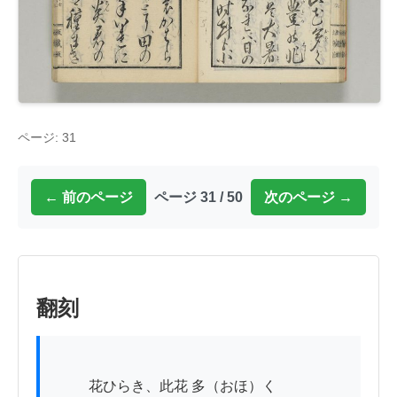
ページ: 31
← 前のページ
ページ 31 / 50
次のページ →
翻刻
          花ひらき、此花 多（おほ）く
