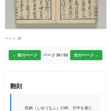
ページ: 38
← 前のページ
ページ 38 / 50
次のページ →
翻刻
          収納（しゆうなふ）の時、月半を過た
